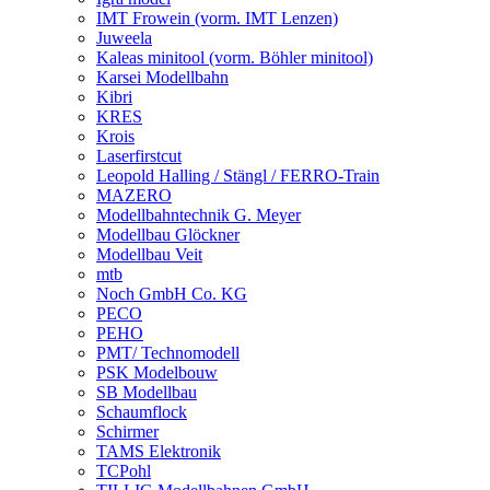
IMT Frowein (vorm. IMT Lenzen)
Juweela
Kaleas minitool (vorm. Böhler minitool)
Karsei Modellbahn
Kibri
KRES
Krois
Laserfirstcut
Leopold Halling / Stängl / FERRO-Train
MAZERO
Modellbahntechnik G. Meyer
Modellbau Glöckner
Modellbau Veit
mtb
Noch GmbH Co. KG
PECO
PEHO
PMT/ Technomodell
PSK Modelbouw
SB Modellbau
Schaumflock
Schirmer
TAMS Elektronik
TCPohl