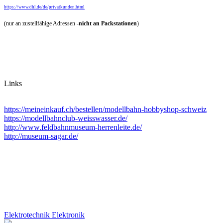
https://www.dhl.de/de/privatkunden.html
(nur an zustellfähige Adressen -
nicht an Packstationen
)
Links
https://meineinkauf.ch/bestellen/modellbahn-hobbyshop-schweiz
https://modellbahnclub-weisswasser.de/
http://www.feldbahnmuseum-herrenleite.de/
http://museum-sagar.de/
Elektrotechnik Elektronik