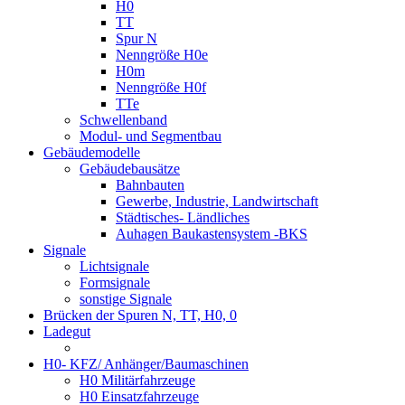
H0
TT
Spur N
Nenngröße H0e
H0m
Nenngröße H0f
TTe
Schwellenband
Modul- und Segmentbau
Gebäudemodelle
Gebäudebausätze
Bahnbauten
Gewerbe, Industrie, Landwirtschaft
Städtisches- Ländliches
Auhagen Baukastensystem -BKS
Signale
Lichtsignale
Formsignale
sonstige Signale
Brücken der Spuren N, TT, H0, 0
Ladegut
H0- KFZ/ Anhänger/Baumaschinen
H0 Militärfahrzeuge
H0 Einsatzfahrzeuge