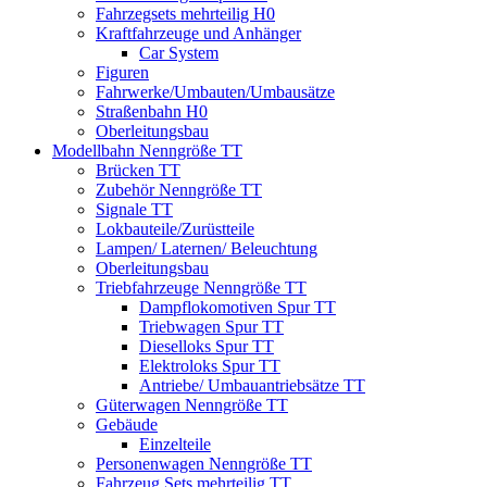
Fahrzegsets mehrteilig H0
Kraftfahrzeuge und Anhänger
Car System
Figuren
Fahrwerke/Umbauten/Umbausätze
Straßenbahn H0
Oberleitungsbau
Modellbahn Nenngröße TT
Brücken TT
Zubehör Nenngröße TT
Signale TT
Lokbauteile/Zurüstteile
Lampen/ Laternen/ Beleuchtung
Oberleitungsbau
Triebfahrzeuge Nenngröße TT
Dampflokomotiven Spur TT
Triebwagen Spur TT
Dieselloks Spur TT
Elektroloks Spur TT
Antriebe/ Umbauantriebsätze TT
Güterwagen Nenngröße TT
Gebäude
Einzelteile
Personenwagen Nenngröße TT
Fahrzeug Sets mehrteilig TT