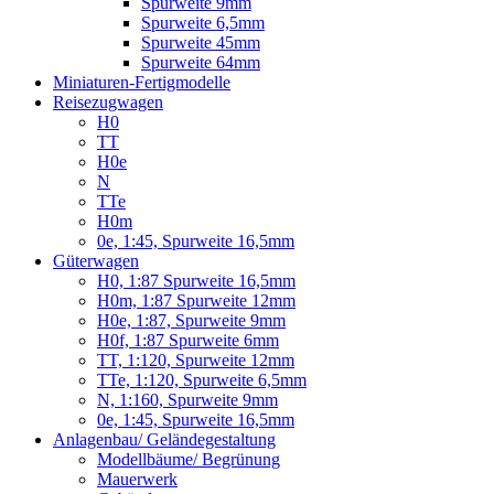
Spurweite 9mm
Spurweite 6,5mm
Spurweite 45mm
Spurweite 64mm
Miniaturen-Fertigmodelle
Reisezugwagen
H0
TT
H0e
N
TTe
H0m
0e, 1:45, Spurweite 16,5mm
Güterwagen
H0, 1:87 Spurweite 16,5mm
H0m, 1:87 Spurweite 12mm
H0e, 1:87, Spurweite 9mm
H0f, 1:87 Spurweite 6mm
TT, 1:120, Spurweite 12mm
TTe, 1:120, Spurweite 6,5mm
N, 1:160, Spurweite 9mm
0e, 1:45, Spurweite 16,5mm
Anlagenbau/ Geländegestaltung
Modellbäume/ Begrünung
Mauerwerk