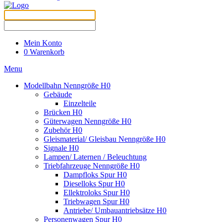
Mein Konto
0
Warenkorb
Menu
Modellbahn Nenngröße H0
Gebäude
Einzelteile
Brücken H0
Güterwagen Nenngröße H0
Zubehör H0
Gleismaterial/ Gleisbau Nenngröße H0
Signale H0
Lampen/ Laternen / Beleuchtung
Triebfahrzeuge Nenngröße H0
Dampfloks Spur H0
Dieselloks Spur H0
Ellektroloks Spur H0
Triebwagen Spur H0
Antriebe/ Umbauantriebsätze H0
Personenwagen Spur H0