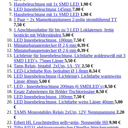
Hausbeleuchtung mit 1x SMD LED
1,90 €
LED Innenbeleuchtung 145mm
7,00 €
Hausbeleuchtung mit 1x SMD LED
1,90 €
1 Paar = 2x Magnetkupplungen 2-polig stromführend TT
7,50 €
1 Anschlussplatine für bis zu 3 LED Loklaternen, fertig
bestückt mit Widerständen
5,00 €
LED Innenbeleuchtung, 100mm
7,50 €
Miniaturbananenstecker Ø 2,6 mm
0,39 €
Miniaturbananenstecker Ø 2,6 mm
0,39 €
Lichtleiste für Innenbeleuchtung, Lichtfarbe goldenweiß mit 3
SMD LED`s, 75mm Länge
5,50 €
Tams Relais, bistabil, 2xUm, 1A, 5V
2,50 €
LED-Lichtfarbe Rot- bedrahtet Ø 1,8mm
0,34 €
LED Innenbeleuchtung (Lichtleiste), Lichtfarbe warmweiss
Länge 40mm
5,00 €
LED - Innenbeleuchtung 200mm (6 SMDLED`s)
8,50 €
Ersatz Zahnriemen für Böhler Tischkreissäge
8,50 €
LED Innenbeleuchtung, 100mm
7,50 €
LED Innenbeleuchtung, Lichtfarbe weiss Länge 40mm
5,00
€
TAMS Monostabiles Relais 2xUm, 12V Nennspannung
2,20
€
Erbert HL Leuchtstreifen gelb+grün, Nenngröße H0
9,90 €
Tillig 83531 elektromagnetischer Oberflur Weichenantrieb -