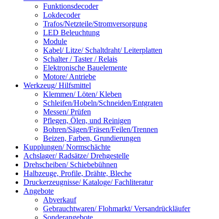
Funktionsdecoder
Lokdecoder
Trafos/Netzteile/Stromversorgung
LED Beleuchtung
Module
Kabel/ Litze/ Schaltdraht/ Leiterplatten
Schalter / Taster / Relais
Elektronische Bauelemente
Motore/ Antriebe
Werkzeug/ Hilfsmittel
Klemmen/ Löten/ Kleben
Schleifen/Hobeln/Schneiden/Entgraten
Messen/ Prüfen
Pflegen, Ölen, und Reinigen
Bohren/Sägen/Fräsen/Feilen/Trennen
Beizen, Farben, Grundierungen
Kupplungen/ Normschächte
Achslager/ Radsätze/ Drehgestelle
Drehscheiben/ Schiebebühnen
Halbzeuge, Profile, Drähte, Bleche
Druckerzeugnisse/ Kataloge/ Fachliteratur
Angebote
Abverkauf
Gebrauchtwaren/ Flohmarkt/ Versandrückläufer
Sonderangebote