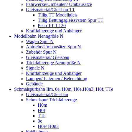
Fahrwerke/Umbauten/ Umbausätze
Gleismaterial/Gleisbau TT
Tillig TT Modellgleis
Tillig Bettungsgleissystem Spur TT
Peco TT 1:120
Kraftfahrzeuge und Anhänger
Modellbahn Nenngröße N
Wagen Spur N
Antriebe/Umbausätze Spur N
Zubehör Spur N
Gleismaterial/ Gleisbau
Triebfahrzeuge Nenngröße N
Signale N
Kraftfahrzeuge und Anhänger
Lampen/ Laternen / Beleuchtung
Gebäude
Schmalspurbahn IIm, 0e, H0m, H0e,H0n3, H0f, TTe
Gleismaterial/Gleisbau
Schmalspur Triebfahrzeuge
H0m
H0f
TTe
0e
H0e/ H0n3
Feldbahnen