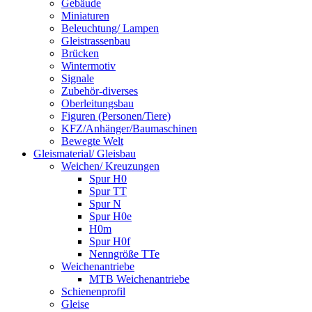
Gebäude
Miniaturen
Beleuchtung/ Lampen
Gleistrassenbau
Brücken
Wintermotiv
Signale
Zubehör-diverses
Oberleitungsbau
Figuren (Personen/Tiere)
KFZ/Anhänger/Baumaschinen
Bewegte Welt
Gleismaterial/ Gleisbau
Weichen/ Kreuzungen
Spur H0
Spur TT
Spur N
Spur H0e
H0m
Spur H0f
Nenngröße TTe
Weichenantriebe
MTB Weichenantriebe
Schienenprofil
Gleise