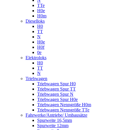
N
TTe
H0e
H0m
Dieselloks
H0
TT
N
H0e
H0f
0e
Elektroloks
H0
TT
N
Triebwagen
Triebwagen Spur H0
Triebwagen Spur TT
Triebwagen Spur N
Triebwagen Spur H0e
Triebwagen Nenngröße H0m
Triebwagen Nenngröße TTe
Fahrwerke/Antriebe/ Umbausätze
Spurweite 16,5mm
Spurweite 12mm