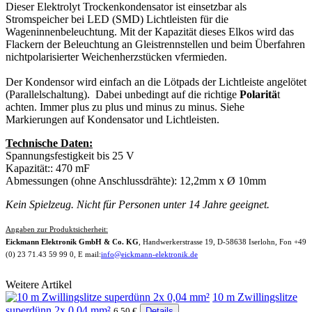
Dieser Elektrolyt Trockenkondensator ist einsetzbar als
Stromspeicher bei LED (SMD) Lichtleisten für die
Wageninnenbeleuchtung. Mit der Kapazität dieses Elkos wird das
Flackern der Beleuchtung an Gleistrennstellen und beim Überfahren
nichtpolarisierter Weichenherzstücken vfermieden.
Der Kondensor wird einfach an die Lötpads der Lichtleiste angelötet
(Parallelschaltung). Dabei unbedingt auf die richtige
Polaritä
t
achten. Immer plus zu plus und minus zu minus. Siehe
Markierungen auf Kondensator und Lichtleisten.
Technische Daten:
Spannungsfestigkeit bis 25 V
Kapazität:: 470 mF
Abmessungen (ohne Anschlussdrähte): 12,2mm x Ø 10mm
Kein Spielzeug. Nicht für Personen unter 14 Jahre geeignet.
Angaben zur Produktsicherheit:
Eickmann Elektronik GmbH & Co. KG
, Handwerkerstrasse 19, D-58638 Iserlohn, Fon +49
(0) 23 71.43 59 99 0, E mail:
info@eickmann-elektronik.de
Weitere Artikel
10 m Zwillingslitze
superdünn 2x 0,04 mm²
6,50 €
Details