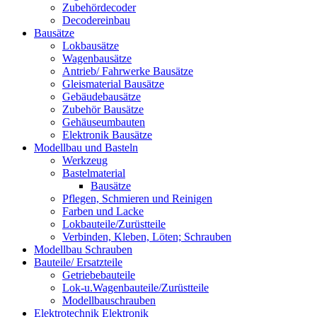
Zubehördecoder
Decodereinbau
Bausätze
Lokbausätze
Wagenbausätze
Antrieb/ Fahrwerke Bausätze
Gleismaterial Bausätze
Gebäudebausätze
Zubehör Bausätze
Gehäuseumbauten
Elektronik Bausätze
Modellbau und Basteln
Werkzeug
Bastelmaterial
Bausätze
Pflegen, Schmieren und Reinigen
Farben und Lacke
Lokbauteile/Zurüstteile
Verbinden, Kleben, Löten; Schrauben
Modellbau Schrauben
Bauteile/ Ersatzteile
Getriebebauteile
Lok-u.Wagenbauteile/Zurüstteile
Modellbauschrauben
Elektrotechnik Elektronik