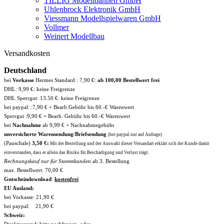
TILLIG Modellbahnen GmbH
Uhlenbrock Elektronik GmbH
Viessmann Modellspielwaren GmbH
Vollmer
Weinert Modellbau
Versandkosten
Deutschland
bei
Vorkasse
Hermes Standard : 7,90 €:
ab 100,00 Bestellwert frei
DHL: 9,99 €: keine Freigrenze
DHL Sperrgut: 13.50 €: keine Freigrenze
bei paypal: :7,90 € + Bearb.Gebühr bis 60.-€ Warenwert
Sperrgut :9,90 € + Bearb. Gebühr bis 60.-€ Warenwert
bei
Nachnahme
ab 9,99 € + Nachnahmegebühr
unversicherte Warensendung
/
Briefsendung
(bei paypal nur auf Anfrage)
(Pauschale)
3,50 €:
Mit der Bestellung und der Auswahl dieser Versandart erklärt sich der Kunde damit
einverstanden, dass er allein das Risiko für Beschädigung und Verlust trägt.
Rechnungskauf nur für Stammkunden
ab 3. Bestellung
max. Bestellwert: 70,00 €
Gutscheindownload
:
kostenfrei
EU Ausland:
bei Vorkasse: 21,90 €
bei paypal: 21,90 €
Schweiz:
Direktversand: bitte nachfragen, oder