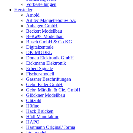
Vorbestellungen
Hersteller
Arnold
Artitec Maquettebouw b.v.
Auhagen GmbH
Beckert Modellbau
BeKa®- Modellbau
Busch GmbH & Co.KG
Digitalzentrale
DK-MODEL
Donau Elektronik GmbH
Eickmann Elektronik
Erbert Signale
Fischer-modell
Gassner Beschriftungen
Gebr. Faller GmbH
Gebr. Märklin & Cie. GmbH
Glöckner Modellbau
Gützold
H0fine
Hack Brücken
Hädl Manufaktur
HAPO
Hartmann Original/ Jorma
Igra model