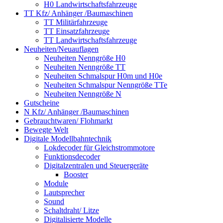
H0 Landwirtschaftsfahrzeuge
TT Kfz/ Anhänger /Baumaschinen
TT Militärfahrzeuge
TT Einsatzfahrzeuge
TT Landwirtschaftsfahrzeuge
Neuheiten/Neuauflagen
Neuheiten Nenngröße H0
Neuheiten Nenngröße TT
Neuheiten Schmalspur H0m und H0e
Neuheiten Schmalspur Nenngröße TTe
Neuheiten Nenngröße N
Gutscheine
N Kfz/ Anhänger /Baumaschinen
Gebrauchtwaren/ Flohmarkt
Bewegte Welt
Digitale Modellbahntechnik
Lokdecoder für Gleichstrommotore
Funktionsdecoder
Digitalzentralen und Steuergeräte
Booster
Module
Lautsprecher
Sound
Schaltdraht/ Litze
Digitalisierte Modelle