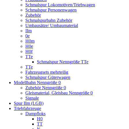
Schmalspur Lokomotiven/Triebwagen
Schmalspur Personenwagen
Zubehör
Schmalspurbahn Zubehör
Umbausätze/ Umbaumaterial
IIm
0e
H0m
H0e
H0f
TTe
Schmalspur Nenngröße TTe
TTe
Fahrzeugsets mehrteilig
Schmalspur Güterwagen
Modellbahn Nenngröße 0
Zubehör Nenngröße 0
Gleismaterial, Gleisbau Nenngröße 0
Signale
Spur IIm (LGB)
Triebfahrzeuge
Dampfloks
H0
TT