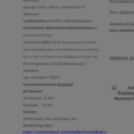
Warenwert
Nennspannu
Sperrgut :9,90 € + Bearb. Gebühr bis 60.-€
Kein Spielze
Warenwert
bei
Nachnahme
ab 9,99 € + Nachnahmegebühr
Angaben zur Prod
unversicherte Warensendung
/
Briefsendung
(bei
Erbert Modellb
paypal nur auf Anfrage)
(Pauschale)
3,50 €:
Mit der Bestellung und der Auswahl
dieser Versandart erklärt sich der Kunde damit einverstanden,
dass er allein das Risiko für Beschädigung und Verlust trägt.
Weitere Ar
Rechnungskauf nur für Stammkunden
ab 3.
Bestellung
max. Bestellwert: 70,00 €
Gutscheindownload
:
kostenfrei
EU Ausland:
bei Vorkasse: 21,90 €
bei paypal: 21,90 €
Schweiz:
Direktversand: bitte nachfragen, oder
Bestellung über
https://meineinkauf.ch/bestellen/modellbahn-