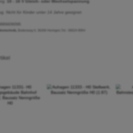
ng:
10 - 16 V Gleich- oder Wechselspannung
.
ug. Nicht für Kinder unter 14 Jahre geeignet.
uktsicherheit:
ahntechnik,
Bodenweg 9, 36266 Heringen,Tel.: 06624-8954
tikel