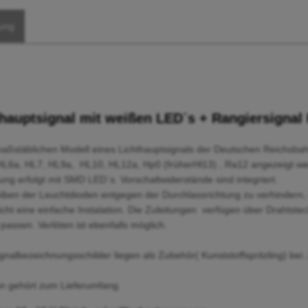
ung
hauptsignal mit weißen LED`s + Rangiersignal
aßstäblichen Modell eines Lichthauptsignals der Deutschen Reichsba
HL6a, HL7, HL9a, HL10, HL12a, Hp0 (früherHl13) , Ra12 angezeigt we
ung erfolgt mit SMD LED`s. Vorschaltwiderstände sind integriert.
iben der Leuchtdioden entgegen der Durchlassrichtung zu verhindern,
ht eine einfache Instalation. Die Zuleitungen verfügen über Drahtstec
 passen. Verlöten ist ebenfalls möglich.
gnalbezeichnungsschilder liegen als Zubehör( Kunststoffspritzling) bei
an gehört zum Lieferumfang.