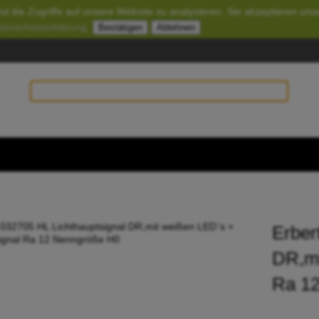
d die Zugriffe auf unsere Website zu analysieren. Sie akzeptieren uns
tenschutzerklärung
.
Bestätigen
Ablehnen
Erber
DR,mi
Ra 1