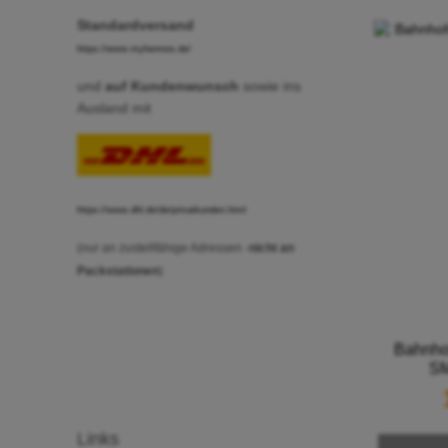
Standardversand
https://www.myhermes.de/
und
auf
Kundenwunsch
sowie ins
Ausland mit
https://www.dhl.de/de/privatkunden.html
(nur an zustellfähige Adressen -
nicht an
Packstationen
)
Bahnho
SM
Links