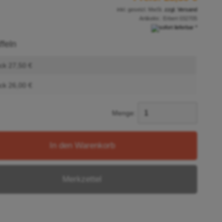
inkl. gesetzl. MwSt.
zzgl. Versand
Artikelnr.:
Erbert 032705
ffeln
ck 27,50 €
ck 26,00 €
Menge:
In den Warenkorb
Merkzettel