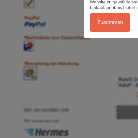
Website zu gewährleiste
Einkaufserlebnis bieten 
*PayPal
Zustimmen
*N
a
chnahme (nur Deutschland)
*Barzahlung bei Abholung
Busch 14
"Adorf" -
Wir versenden mit:
Wir versenden mit