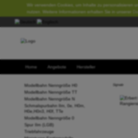
Wir verwenden Cookies, um Inhalte zu personalisieren un
nutzen. Weitere Informationen erhalten Sie in unserer
Da
Home
Angebote
Hersteller
Modellbahn Nenngröße H0
Signale
Modellbahn Nenngröße TT
Modellbahn Nenngröße N
Schmalspurbahn IIm, 0e, H0m,
H0e,H0n3, H0f, TTe
Modellbahn Nenngröße 0
Spur IIm (LGB)
Triebfahrzeuge