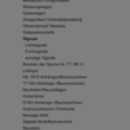
Miniaturen-Fertigmodelle
Reisezugwagen
Güterwagen
Anlagenbau/ Geländegestaltung
Gleismaterial/ Gleisbau
Gebäudemodelle
Signale
Lichtsignale
Formsignale
sonstige Signale
Brücken der Spuren N, TT, H0, 0
Ladegut
H0- KFZ/ Anhänger/Baumaschinen
TT Kfz/ Anhänger /Baumaschinen
Neuheiten/Neuauflagen
Gutscheine
N Kfz/ Anhänger /Baumaschinen
Gebrauchtwaren/ Flohmarkt
Bewegte Welt
Digitale Modellbahntechnik
Bausätze