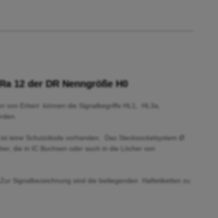
 Ra 12 der DR
Nenngröße H0
hn von Erbert können die Signalbegriffe HL1, HL3a,
rden.
 ist ieine Schutzdiode vorhanden. Das Stecksockelsystem Ø
ker, die in IC Buchsen oder auch in die Löcher von
. Zur Signalbezeichnung sind die beiliegenden Haftetiketten zu