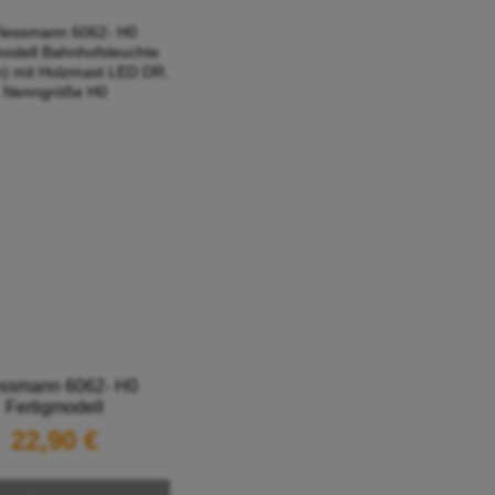
ssmann 6062- H0
Fertigmodell
fsleuchte (Pilzform)
22,90 €
 Holzmast LED DR,
Nenngröße H0