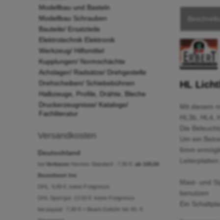
Modellbau und Basteln
Modellbau Schrauben
Beschreib
Bauteile/ Ersatzteile
Elektrotechnik Elektronik
Werkzeug/ Hilfsmittel
Kupplungen/ Normschächte
Achslager/ Radsätze/ Drehgestelle
Drehscheiben/ Schiebebühnen
HL Licht
Halbzeuge, Profile, Drähte, Bleche
Druckerzeugnisse/ Kataloge/
Mit diesem m
Fachliteratur
HL3b, HL4, 
Die Beleucht
Versandkosten
Um ein Betre
6mm ermöglic
Deutschland
Leiterplatten
bei
Vorkasse
Hermes Standard : 7,90 €:
ab 100,00
Bestellwert frei
Mast- und Si
DHL: 9,99 €: keine Freigrenze
benutzen
DHL Sperrgut: 13.50 €: keine Freigrenze
Ein Schaltpl
bei paypal: :7,90 € + Bearb.Gebühr bis 60.-€