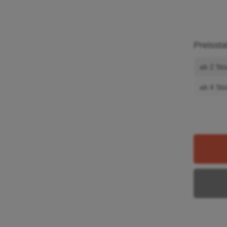
Preissta
ab 2 Stü
ab 4 Stü