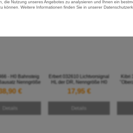
n, die Nutzung unseres Angebotes zu analysieren und Ihnen ein bestm
zu können. Weitere Informationen finden Sie in unserer Datenschutzerk
66 - H0 Bahnsteig
Erbert 032610 Lichtvorsignal
Kibri
 Bausatz Nenngröße
HL der DR, Nenngröße H0
"Ober
H0
38,90 €
17,95 €
Details
Details