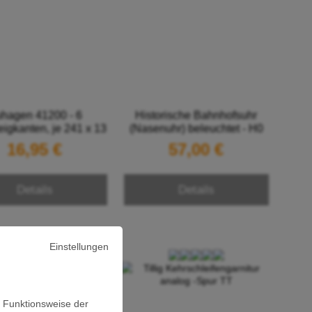
hagen 41200 - 6
Historische Bahnhofsuhr
igkanten, je 241 x 13
(Nasenuhr) beleuchtet - H0
 Nenngröße H0
16,95 €
57,00 €
Details
Details
Einstellungen
e Funktionsweise der