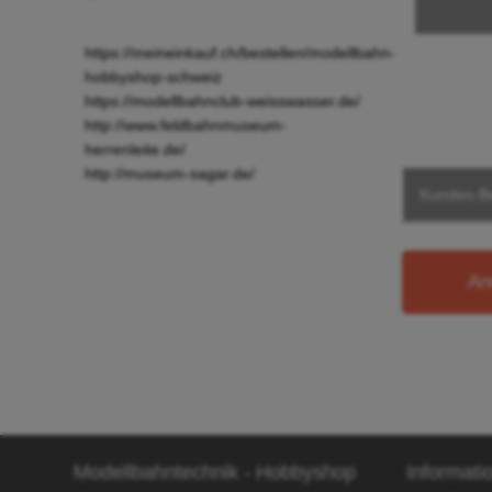
https://meineinkauf.ch/bestellen/modellbahn-
hobbyshop-schweiz
https://modellbahnclub-weisswasser.de/
http://www.feldbahnmuseum-
herrenleite.de/
http://museum-sagar.de/
Kunden-B
An
Modellbahntechnik - Hobbyshop
Informati