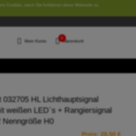
ere Cookies, wenn Sie fortfahren diese Webseite zu
0
Mein Konto
Warenkorb
t 032705 HL Lichthauptsignal
t weißen LED`s + Rangiersignal
2 Nenngröße H0
Preis:
28,50 €