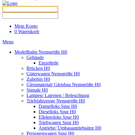
Mein Konto
0
Warenkorb
Menu
Modellbahn Nenngröße H0
Gebäude
Einzelteile
Brücken H0
Güterwagen Nenngröße H0
Zubehör H0
Gleismaterial/ Gleisbau Nenngröße H0
Signale H0
Lampen/ Laternen / Beleuchtung
Triebfahrzeuge Nenngröße H0
Dampfloks Spur H0
Dieselloks Spur H0
Ellektroloks Spur H0
Triebwagen Spur H0
Antriebe/ Umbauantriebsätze H0
Personenwagen Spur H0