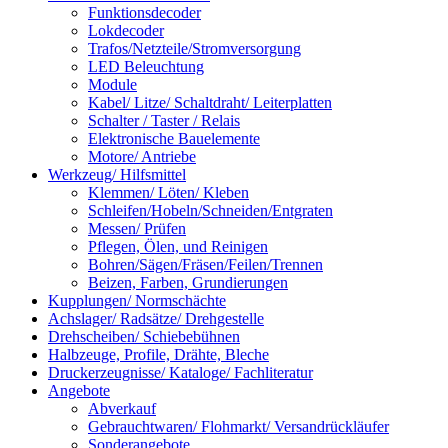
Funktionsdecoder
Lokdecoder
Trafos/Netzteile/Stromversorgung
LED Beleuchtung
Module
Kabel/ Litze/ Schaltdraht/ Leiterplatten
Schalter / Taster / Relais
Elektronische Bauelemente
Motore/ Antriebe
Werkzeug/ Hilfsmittel
Klemmen/ Löten/ Kleben
Schleifen/Hobeln/Schneiden/Entgraten
Messen/ Prüfen
Pflegen, Ölen, und Reinigen
Bohren/Sägen/Fräsen/Feilen/Trennen
Beizen, Farben, Grundierungen
Kupplungen/ Normschächte
Achslager/ Radsätze/ Drehgestelle
Drehscheiben/ Schiebebühnen
Halbzeuge, Profile, Drähte, Bleche
Druckerzeugnisse/ Kataloge/ Fachliteratur
Angebote
Abverkauf
Gebrauchtwaren/ Flohmarkt/ Versandrückläufer
Sonderangebote