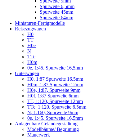
Spurweite 9mm
Spurweite 6,5mm
Spurweite 45mm
Spurweite 64mm
Miniaturen-Fertigmodelle
Reisezugwagen
H0
TT
H0e
N
TTe
H0m
0e, 1:45, Spurweite 16,5mm
Güterwagen
H0, 1:87 Spurweite 16,5mm
H0m, 1:87 Spurweite 12mm
H0e, 1:87, Spurweite 9mm
H0f, 1:87 Spurweite 6mm
TT, 1:120, Spurweite 12mm
TTe, 1:120, Spurweite 6,5mm
N, 1:160, Spurweite 9mm
0e, 1:45, Spurweite 16,5mm
Anlagenbau/ Geländegestaltung
Modellbäume/ Begrünung
Mauerwerk