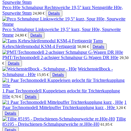
Peco H0e Schmalspur Rechtsweiche 19,5° kurz Nenngröße H0e,
Spurweite 9mm
24,90 €
Details
Peco Schmalspur Linksweiche 19,5° kurz, Spur H0e, Spurweite
9mme
24,90 €
Details
Tams
Kehrschleifenmodul KSM-4 Fertiggerät
50,90 €
Details
PMT/Technomodell 2-achsiger Schmalspur G-Wagen DR H0e
29,50
€
Details
Weichenstellbock -
Schmalspur - H0e
15,95 €
Details
1 Paar Technomodell Kuppeleisen gelocht für Trichterkupplung
H0e
0,70 €
Details
1
Paar Technomodell Mittelpuffer Trichterkupplung kurz , H0e
3,20 €
Details
Tillig
85195 - Dreischienen-Schmalspurweiche re.H0e-H0
61,95 €
Details