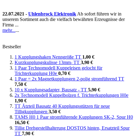
22.07.2021 -
Uhlenbrock Elektronik
Ab sofort führen wir in
unserem Sortiment auch die vielfach bewährten Erzeugnisse der
Firma ...
mehr...
...
Bestseller
1 Kupplungshaken Nenngröße TT
1,00 €
Kurzkupplungskulisse 13mm- TT
3,90 €
1 Paar Technomodell Kuppeleisen gelocht für
Trichterkupplung H0e
0,70 €
1 Paar = 2x Magnetkupplungen 2-polig stromführend TT
7,50 €
10 x Kupplungsadapter, Bausatz - TT
5,90 €
2x Technomodell Kuppelbolzen f. Trichterkupplungen H0e
1,90 €
TT Ätzteil Bausatz 40 Kupplungsstützen für neue
Tilligkupplungen
3,50 €
TAMS H0 1 Paar stromführende Kupplungen SK-2, Spur H0
16,50 €
Tillig Drehgestellhalterung DOSTOS hinten, Ersatzteil Spur
TT
7,90 €