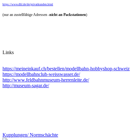
https://www.dhl.de/de/privatkunden.html
(nur an zustellfähige Adressen -
nicht an Packstationen
)
Links
https://meineinkauf.ch/bestellen/modellbahn-hobbyshop-schweiz
https://modellbahnclub-weisswasser.de/
http://www.feldbahnmuseum-herrenleite.de/
http://museum-sagar.de/
Kupplungen/ Normschächte