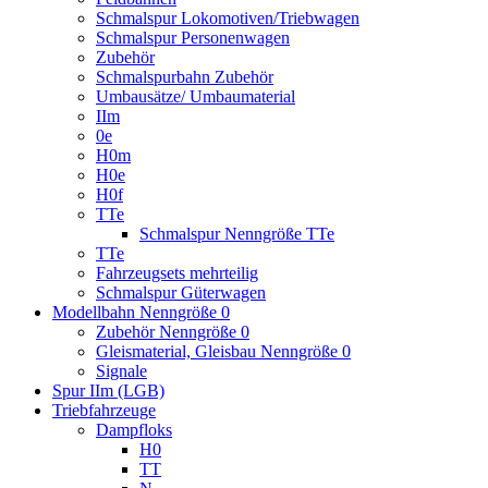
Schmalspur Lokomotiven/Triebwagen
Schmalspur Personenwagen
Zubehör
Schmalspurbahn Zubehör
Umbausätze/ Umbaumaterial
IIm
0e
H0m
H0e
H0f
TTe
Schmalspur Nenngröße TTe
TTe
Fahrzeugsets mehrteilig
Schmalspur Güterwagen
Modellbahn Nenngröße 0
Zubehör Nenngröße 0
Gleismaterial, Gleisbau Nenngröße 0
Signale
Spur IIm (LGB)
Triebfahrzeuge
Dampfloks
H0
TT