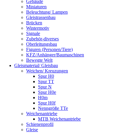
Gebäude
Miniaturen
Beleuchtung/ Lampen
Gleistrassenbau
Brücken
Wintermotiv
Signale
Zubehör-diverses
Oberleitungsbau
Figuren (Personen/Tiere)
KFZ/Anhänger/Baumaschinen
Bewegte Welt
Gleismaterial/ Gleisbau
Weichen/ Kreuzungen
Spur H0
Spur TT
Spur N
Spur H0e
H0m
Spur H0f
Nenngröße TTe
Weichenantriebe
MTB Weichenantriebe
Schienenprofil
Gleise