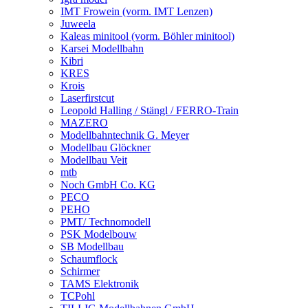
IMT Frowein (vorm. IMT Lenzen)
Juweela
Kaleas minitool (vorm. Böhler minitool)
Karsei Modellbahn
Kibri
KRES
Krois
Laserfirstcut
Leopold Halling / Stängl / FERRO-Train
MAZERO
Modellbahntechnik G. Meyer
Modellbau Glöckner
Modellbau Veit
mtb
Noch GmbH Co. KG
PECO
PEHO
PMT/ Technomodell
PSK Modelbouw
SB Modellbau
Schaumflock
Schirmer
TAMS Elektronik
TCPohl