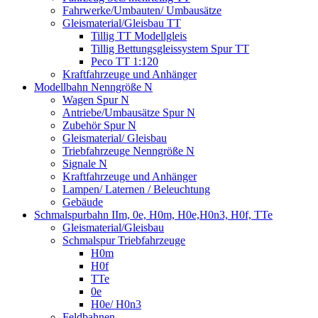
Fahrwerke/Umbauten/ Umbausätze
Gleismaterial/Gleisbau TT
Tillig TT Modellgleis
Tillig Bettungsgleissystem Spur TT
Peco TT 1:120
Kraftfahrzeuge und Anhänger
Modellbahn Nenngröße N
Wagen Spur N
Antriebe/Umbausätze Spur N
Zubehör Spur N
Gleismaterial/ Gleisbau
Triebfahrzeuge Nenngröße N
Signale N
Kraftfahrzeuge und Anhänger
Lampen/ Laternen / Beleuchtung
Gebäude
Schmalspurbahn IIm, 0e, H0m, H0e,H0n3, H0f, TTe
Gleismaterial/Gleisbau
Schmalspur Triebfahrzeuge
H0m
H0f
TTe
0e
H0e/ H0n3
Feldbahnen