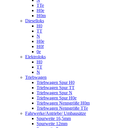
N
TTe
H0e
H0m
Dieselloks
H0
TT
N
H0e
H0f
0e
Elektroloks
H0
TT
N
Triebwagen
Triebwagen Spur H0
Triebwagen Spur TT
Triebwagen Spur N
Triebwagen Spur H0e
Triebwagen Nenngröße H0m
Triebwagen Nenngröße TTe
Fahrwerke/Antriebe/ Umbausätze
Spurweite 16,5mm
Spurweite 12mm