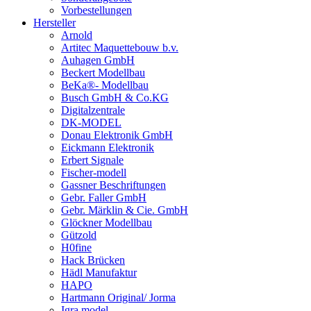
Vorbestellungen
Hersteller
Arnold
Artitec Maquettebouw b.v.
Auhagen GmbH
Beckert Modellbau
BeKa®- Modellbau
Busch GmbH & Co.KG
Digitalzentrale
DK-MODEL
Donau Elektronik GmbH
Eickmann Elektronik
Erbert Signale
Fischer-modell
Gassner Beschriftungen
Gebr. Faller GmbH
Gebr. Märklin & Cie. GmbH
Glöckner Modellbau
Gützold
H0fine
Hack Brücken
Hädl Manufaktur
HAPO
Hartmann Original/ Jorma
Igra model