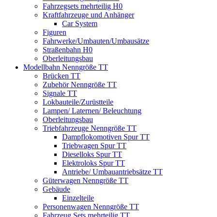
Fahrzegsets mehrteilig H0
Kraftfahrzeuge und Anhänger
Car System
Figuren
Fahrwerke/Umbauten/Umbausätze
Straßenbahn H0
Oberleitungsbau
Modellbahn Nenngröße TT
Brücken TT
Zubehör Nenngröße TT
Signale TT
Lokbauteile/Zurüstteile
Lampen/ Laternen/ Beleuchtung
Oberleitungsbau
Triebfahrzeuge Nenngröße TT
Dampflokomotiven Spur TT
Triebwagen Spur TT
Dieselloks Spur TT
Elektroloks Spur TT
Antriebe/ Umbauantriebsätze TT
Güterwagen Nenngröße TT
Gebäude
Einzelteile
Personenwagen Nenngröße TT
Fahrzeug Sets mehrteilig TT