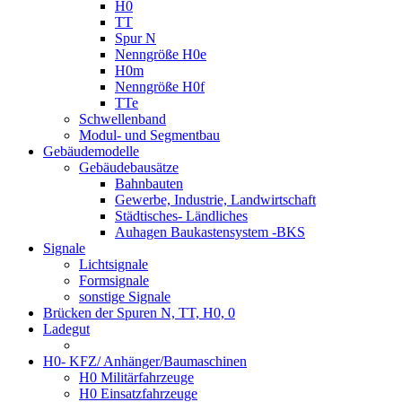
H0
TT
Spur N
Nenngröße H0e
H0m
Nenngröße H0f
TTe
Schwellenband
Modul- und Segmentbau
Gebäudemodelle
Gebäudebausätze
Bahnbauten
Gewerbe, Industrie, Landwirtschaft
Städtisches- Ländliches
Auhagen Baukastensystem -BKS
Signale
Lichtsignale
Formsignale
sonstige Signale
Brücken der Spuren N, TT, H0, 0
Ladegut
H0- KFZ/ Anhänger/Baumaschinen
H0 Militärfahrzeuge
H0 Einsatzfahrzeuge