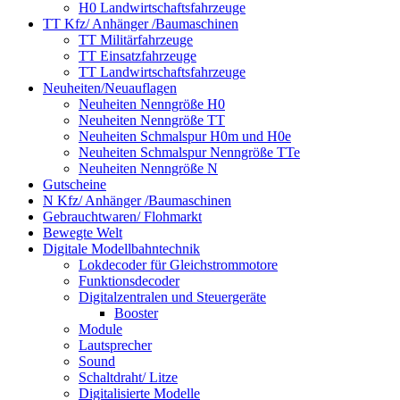
H0 Landwirtschaftsfahrzeuge
TT Kfz/ Anhänger /Baumaschinen
TT Militärfahrzeuge
TT Einsatzfahrzeuge
TT Landwirtschaftsfahrzeuge
Neuheiten/Neuauflagen
Neuheiten Nenngröße H0
Neuheiten Nenngröße TT
Neuheiten Schmalspur H0m und H0e
Neuheiten Schmalspur Nenngröße TTe
Neuheiten Nenngröße N
Gutscheine
N Kfz/ Anhänger /Baumaschinen
Gebrauchtwaren/ Flohmarkt
Bewegte Welt
Digitale Modellbahntechnik
Lokdecoder für Gleichstrommotore
Funktionsdecoder
Digitalzentralen und Steuergeräte
Booster
Module
Lautsprecher
Sound
Schaltdraht/ Litze
Digitalisierte Modelle