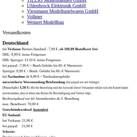
TILLIG Modellbahnen GmbH
Uhlenbrock Elektronik GmbH
Viessmann Modellspielwaren GmbH
Vollmer
Weinert Modellbau
Versandkosten
Deutschland
bei
Vorkasse
Hermes Standard : 7,90 €:
ab 100,00 Bestellwert frei
DHL: 9,99 €: keine Freigrenze
DHL Sperrgut: 13.50 €: keine Freigrenze
bei paypal: :7,90 € + Bearb.Gebühr bis 60.-€ Warenwert
Sperrgut :9,90 € + Bearb. Gebühr bis 60.-€ Warenwert
bei
Nachnahme
ab 9,99 € + Nachnahmegebühr
unversicherte Warensendung
/
Briefsendung
(bei paypal nur auf Anfrage)
(Pauschale)
3,50 €:
Mit der Bestellung und der Auswahl dieser Versandart erklärt sich der Kunde damit
einverstanden, dass er allein das Risiko für Beschädigung und Verlust trägt.
Rechnungskauf nur für Stammkunden
ab 3. Bestellung
max. Bestellwert: 70,00 €
Gutscheindownload
:
kostenfrei
EU Ausland:
bei Vorkasse: 21,90 €
bei paypal: 21,90 €
Schweiz:
Direktversand: bitte nachfragen, oder