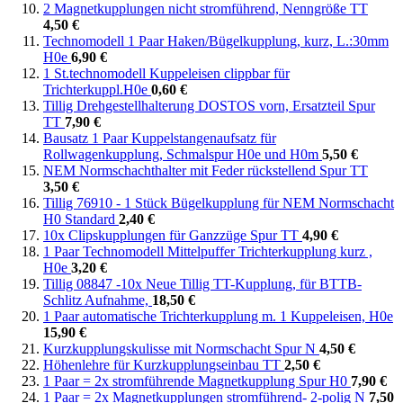
2 Magnetkupplungen nicht stromführend, Nenngröße TT
4,50 €
Technomodell 1 Paar Haken/Bügelkupplung, kurz, L.:30mm
H0e
6,90 €
1 St.technomodell Kuppeleisen clippbar für
Trichterkuppl.H0e
0,60 €
Tillig Drehgestellhalterung DOSTOS vorn, Ersatzteil Spur
TT
7,90 €
Bausatz 1 Paar Kuppelstangenaufsatz für
Rollwagenkupplung, Schmalspur H0e und H0m
5,50 €
NEM Normschachthalter mit Feder rückstellend Spur TT
3,50 €
Tillig 76910 - 1 Stück Bügelkupplung für NEM Normschacht
H0 Standard
2,40 €
10x Clipskupplungen für Ganzzüge Spur TT
4,90 €
1 Paar Technomodell Mittelpuffer Trichterkupplung kurz ,
H0e
3,20 €
Tillig 08847 -10x Neue Tillig TT-Kupplung, für BTTB-
Schlitz Aufnahme,
18,50 €
1 Paar automatische Trichterkupplung m. 1 Kuppeleisen, H0e
15,90 €
Kurzkupplungskulisse mit Normschacht Spur N
4,50 €
Höhenlehre für Kurzkupplungseinbau TT
2,50 €
1 Paar = 2x stromführende Magnetkupplung Spur H0
7,90 €
1 Paar = 2x Magnetkupplungen stromführend- 2-polig N
7,50