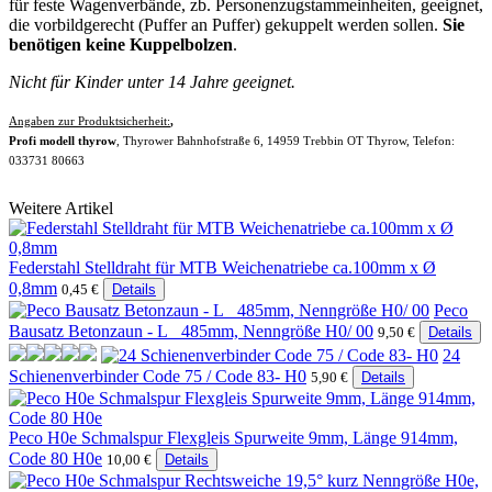
für feste Wagenverbände, zb. Personenzugstammeinheiten, geeignet,
die vorbildgerecht (Puffer an Puffer) gekuppelt werden sollen.
Sie
benötigen keine Kuppelbolzen
.
Nicht für Kinder unter 14 Jahre geeignet.
Angaben zur Produktsicherheit:
,
Profi modell thyrow
, Thyrower Bahnhofstraße 6, 14959 Trebbin OT Thyrow, Telefon:
033731 80663
Weitere Artikel
Federstahl Stelldraht für MTB Weichenatriebe ca.100mm x Ø
0,8mm
0,45 €
Details
Peco
Bausatz Betonzaun - L_ 485mm, Nenngröße H0/ 00
9,50 €
Details
24
Schienenverbinder Code 75 / Code 83- H0
5,90 €
Details
Peco H0e Schmalspur Flexgleis Spurweite 9mm, Länge 914mm,
Code 80 H0e
10,00 €
Details