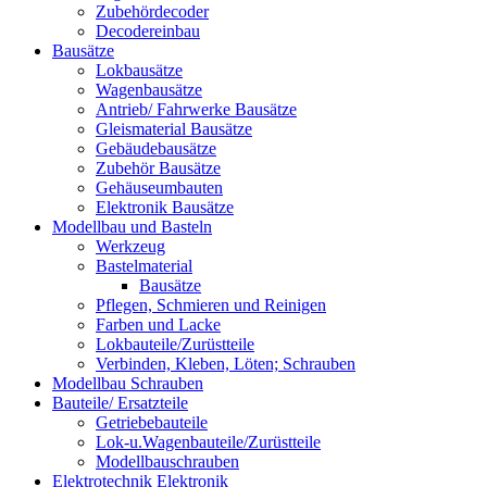
Zubehördecoder
Decodereinbau
Bausätze
Lokbausätze
Wagenbausätze
Antrieb/ Fahrwerke Bausätze
Gleismaterial Bausätze
Gebäudebausätze
Zubehör Bausätze
Gehäuseumbauten
Elektronik Bausätze
Modellbau und Basteln
Werkzeug
Bastelmaterial
Bausätze
Pflegen, Schmieren und Reinigen
Farben und Lacke
Lokbauteile/Zurüstteile
Verbinden, Kleben, Löten; Schrauben
Modellbau Schrauben
Bauteile/ Ersatzteile
Getriebebauteile
Lok-u.Wagenbauteile/Zurüstteile
Modellbauschrauben
Elektrotechnik Elektronik