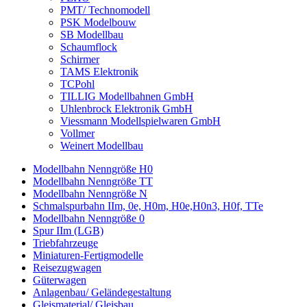
PMT/ Technomodell
PSK Modelbouw
SB Modellbau
Schaumflock
Schirmer
TAMS Elektronik
TCPohl
TILLIG Modellbahnen GmbH
Uhlenbrock Elektronik GmbH
Viessmann Modellspielwaren GmbH
Vollmer
Weinert Modellbau
Modellbahn Nenngröße H0
Modellbahn Nenngröße TT
Modellbahn Nenngröße N
Schmalspurbahn IIm, 0e, H0m, H0e,H0n3, H0f, TTe
Modellbahn Nenngröße 0
Spur IIm (LGB)
Triebfahrzeuge
Miniaturen-Fertigmodelle
Reisezugwagen
Güterwagen
Anlagenbau/ Geländegestaltung
Gleismaterial/ Gleisbau