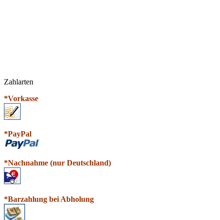
Zahlarten
*Vorkasse
*PayPal
*N
a
chnahme (nur Deutschland)
*Barzahlung bei Abholung