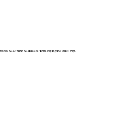
anden, dass er allein das Risiko für Beschädigung und Verlust trägt.