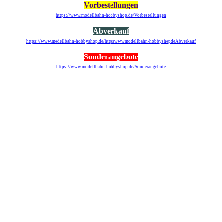
Vorbestellungen
https://www.modellbahn-hobbyshop.de/Vorbestellungen
Abverkauf
https://www.modellbahn-hobbyshop.de/httpswwwmodellbahn-hobbyshopdeAbverkauf
Sonderangebote
https://www.modellbahn-hobbyshop.de/Sonderangebote