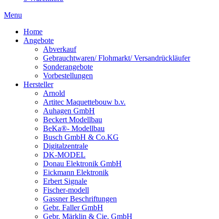
Menu
Home
Angebote
Abverkauf
Gebrauchtwaren/ Flohmarkt/ Versandrückläufer
Sonderangebote
Vorbestellungen
Hersteller
Arnold
Artitec Maquettebouw b.v.
Auhagen GmbH
Beckert Modellbau
BeKa®- Modellbau
Busch GmbH & Co.KG
Digitalzentrale
DK-MODEL
Donau Elektronik GmbH
Eickmann Elektronik
Erbert Signale
Fischer-modell
Gassner Beschriftungen
Gebr. Faller GmbH
Gebr. Märklin & Cie. GmbH