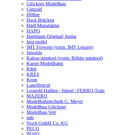
Glöckner Modellbau
Gützold
H0fine
Hack Brücken
Hädl Manufaktur
HAPO
Hartmann Original/ Jorma
Igra model
IMT Frowein (vorm. IMT Lenzen)
Juweela
Kaleas minitool (vorm. Böhler minitool)
Karsei Modellbahn
Kibri
KRES
Krois
Laserfirstcut
Leopold Halling / Stängl / FERRO-Train
MAZERO
Modellbahntechnik G. Meyer
Modellbau Glöckner
Modellbau Veit
mtb
Noch GmbH Co. KG
PECO
PEHO