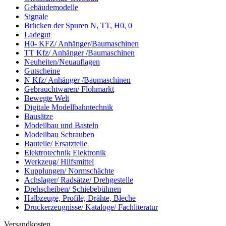
Gebäudemodelle
Signale
Brücken der Spuren N, TT, H0, 0
Ladegut
H0- KFZ/ Anhänger/Baumaschinen
TT Kfz/ Anhänger /Baumaschinen
Neuheiten/Neuauflagen
Gutscheine
N Kfz/ Anhänger /Baumaschinen
Gebrauchtwaren/ Flohmarkt
Bewegte Welt
Digitale Modellbahntechnik
Bausätze
Modellbau und Basteln
Modellbau Schrauben
Bauteile/ Ersatzteile
Elektrotechnik Elektronik
Werkzeug/ Hilfsmittel
Kupplungen/ Normschächte
Achslager/ Radsätze/ Drehgestelle
Drehscheiben/ Schiebebühnen
Halbzeuge, Profile, Drähte, Bleche
Druckerzeugnisse/ Kataloge/ Fachliteratur
Versandkosten