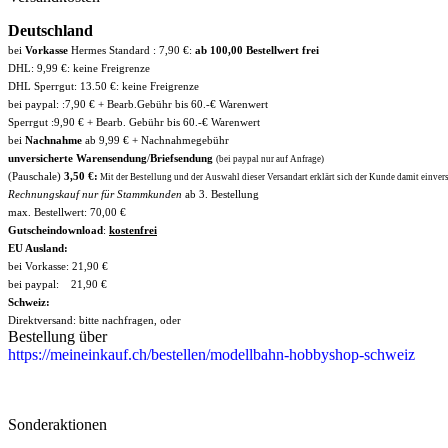
Deutschland
bei
Vorkasse
Hermes Standard : 7,90 €:
ab 100,00 Bestellwert frei
DHL: 9,99 €: keine Freigrenze
DHL Sperrgut: 13.50 €: keine Freigrenze
bei paypal: :7,90 € + Bearb.Gebühr bis 60.-€ Warenwert
Sperrgut :9,90 € + Bearb. Gebühr bis 60.-€ Warenwert
bei
Nachnahme
ab 9,99 € + Nachnahmegebühr
unversicherte Warensendung
/
Briefsendung
(bei paypal nur auf Anfrage)
(Pauschale)
3,50 €:
Mit der Bestellung und der Auswahl dieser Versandart erklärt sich der Kunde damit einverst
Rechnungskauf nur für Stammkunden
ab 3. Bestellung
max. Bestellwert: 70,00 €
Gutscheindownload
:
kostenfrei
EU Ausland:
bei Vorkasse: 21,90 €
bei paypal: 21,90 €
Schweiz:
Direktversand: bitte nachfragen, oder
Bestellung über
https://meineinkauf.ch/bestellen/modellbahn-hobbyshop-schweiz
Sonderaktionen