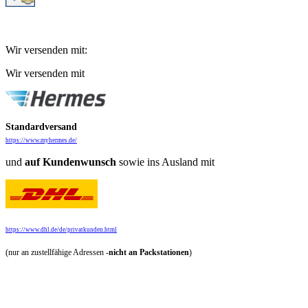
Wir versenden mit:
Wir versenden mit
Standardversand
https://www.myhermes.de/
und
auf
Kundenwunsch
sowie ins Ausland mit
https://www.dhl.de/de/privatkunden.html
(nur an zustellfähige Adressen -
nicht an Packstationen
)