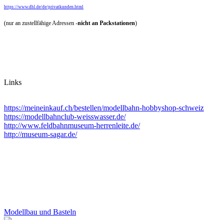
https://www.dhl.de/de/privatkunden.html
(nur an zustellfähige Adressen -
nicht an Packstationen
)
Links
https://meineinkauf.ch/bestellen/modellbahn-hobbyshop-schweiz
https://modellbahnclub-weisswasser.de/
http://www.feldbahnmuseum-herrenleite.de/
http://museum-sagar.de/
Modellbau und Basteln