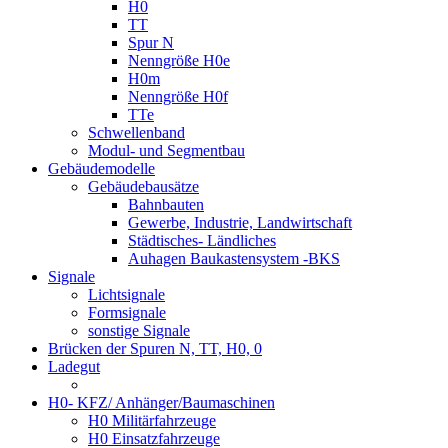
H0
TT
Spur N
Nenngröße H0e
H0m
Nenngröße H0f
TTe
Schwellenband
Modul- und Segmentbau
Gebäudemodelle
Gebäudebausätze
Bahnbauten
Gewerbe, Industrie, Landwirtschaft
Städtisches- Ländliches
Auhagen Baukastensystem -BKS
Signale
Lichtsignale
Formsignale
sonstige Signale
Brücken der Spuren N, TT, H0, 0
Ladegut
H0- KFZ/ Anhänger/Baumaschinen
H0 Militärfahrzeuge
H0 Einsatzfahrzeuge