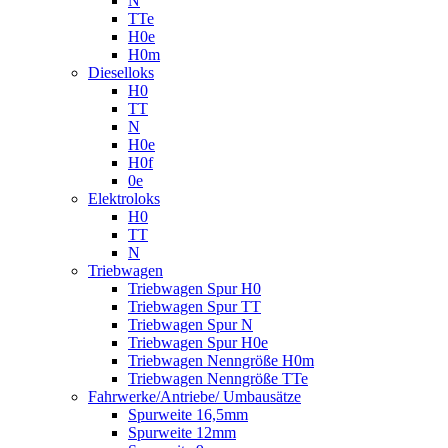
N
TTe
H0e
H0m
Dieselloks
H0
TT
N
H0e
H0f
0e
Elektroloks
H0
TT
N
Triebwagen
Triebwagen Spur H0
Triebwagen Spur TT
Triebwagen Spur N
Triebwagen Spur H0e
Triebwagen Nenngröße H0m
Triebwagen Nenngröße TTe
Fahrwerke/Antriebe/ Umbausätze
Spurweite 16,5mm
Spurweite 12mm