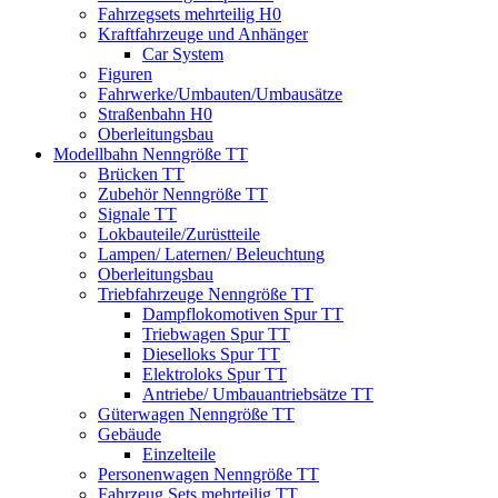
Fahrzegsets mehrteilig H0
Kraftfahrzeuge und Anhänger
Car System
Figuren
Fahrwerke/Umbauten/Umbausätze
Straßenbahn H0
Oberleitungsbau
Modellbahn Nenngröße TT
Brücken TT
Zubehör Nenngröße TT
Signale TT
Lokbauteile/Zurüstteile
Lampen/ Laternen/ Beleuchtung
Oberleitungsbau
Triebfahrzeuge Nenngröße TT
Dampflokomotiven Spur TT
Triebwagen Spur TT
Dieselloks Spur TT
Elektroloks Spur TT
Antriebe/ Umbauantriebsätze TT
Güterwagen Nenngröße TT
Gebäude
Einzelteile
Personenwagen Nenngröße TT
Fahrzeug Sets mehrteilig TT