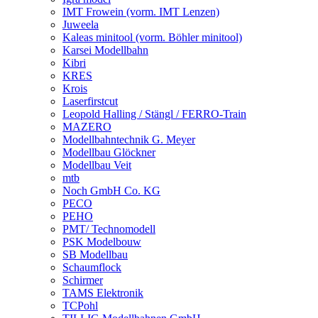
IMT Frowein (vorm. IMT Lenzen)
Juweela
Kaleas minitool (vorm. Böhler minitool)
Karsei Modellbahn
Kibri
KRES
Krois
Laserfirstcut
Leopold Halling / Stängl / FERRO-Train
MAZERO
Modellbahntechnik G. Meyer
Modellbau Glöckner
Modellbau Veit
mtb
Noch GmbH Co. KG
PECO
PEHO
PMT/ Technomodell
PSK Modelbouw
SB Modellbau
Schaumflock
Schirmer
TAMS Elektronik
TCPohl