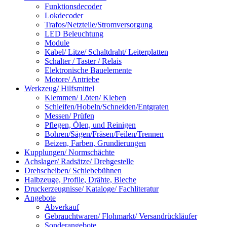
Funktionsdecoder
Lokdecoder
Trafos/Netzteile/Stromversorgung
LED Beleuchtung
Module
Kabel/ Litze/ Schaltdraht/ Leiterplatten
Schalter / Taster / Relais
Elektronische Bauelemente
Motore/ Antriebe
Werkzeug/ Hilfsmittel
Klemmen/ Löten/ Kleben
Schleifen/Hobeln/Schneiden/Entgraten
Messen/ Prüfen
Pflegen, Ölen, und Reinigen
Bohren/Sägen/Fräsen/Feilen/Trennen
Beizen, Farben, Grundierungen
Kupplungen/ Normschächte
Achslager/ Radsätze/ Drehgestelle
Drehscheiben/ Schiebebühnen
Halbzeuge, Profile, Drähte, Bleche
Druckerzeugnisse/ Kataloge/ Fachliteratur
Angebote
Abverkauf
Gebrauchtwaren/ Flohmarkt/ Versandrückläufer
Sonderangebote