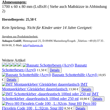
Abmessungen:
1700 x 60 x 80 mm (LxBxH ( Siehe auch Maßskizze in Abbindung
2)
Herstellerpreis: 25,50 €
Kein Spielzeug. Nicht für Kinder unter 14 Jahre Geeignet:
Angaben zur Produktsicherheit:
Auhagen GmbH
, Hüttengrund 25, D-09496 Marienberg/Erzgeb. ,Telefon
:
+49 (0) 37 35 .
66 84 66, E-Mail
:
info@auhagen.de
Weitere Artikel
Bausatz
Schotterbesen (Acryl)
11,50 €
Details
Bausatz Schotterhilfe (Acryl)
19,95
€
Details
IMT
Montagekleber/ Gleiskleber dauerelastisch
13,90 €
Details
IMT
Schotterkleber -dauerleastisch 100ml oder 250 ml
10,90 €
Details
Peco H0
Flexgleis Code 100 , L:.92cm, Spur H0
8,50 €
Details