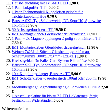
Hausbeleuchtung mit 1x SMD LED
1,90 €
1 Paar Lokpuffer -TT -
0,90 €
1 Paar Technomodell Kuppeleisen gelocht für
Trichterkupplung H0e
0,70 €
Bausatz SKL Typ Schöneweide, DR Spur H0, Spurweite
16,5mm
33,90 €
50 Achslagerbuchsen - TT
19,50 €
IMT Montagekleber/ Gleiskleber dauerelastisch
22,90 €
1 Paar = 2x Magnetkupplungen 2-polig stromführend TT
7,50 €
IMT Montagekleber/ Gleiskleber dauerelastisch
13,90 €
Weinert 74231 -1 Stück - Gleisbettungsstreifen aus
Schaumgummi 1000x17x3 mm (LxBxH)
1,90 €
Kreissägeblatt für Faller Car- System Rillenfräse
9,90 €
Bausatz SKL Typ Schöneweide, DR Spur H0, Spurweite
16,5mm
33,90 €
10 x Kupplungsadapter, Bausatz - TT
5,90 €
IMT Schotterkleber -dauerleastisch 100ml oder 250 ml
19,90
€
Modulübergang/ Segmentübergang 4 Schwellen H0/H0e
2,50
€
1 Anschlussplatine für bis zu 3 LED Loklaternen, fertig
bestückt mit Widerständen
5,00 €
Weiterempfehlen