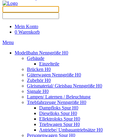
Mein Konto
0
Warenkorb
Menu
Modellbahn Nenngröße H0
Gebäude
Einzelteile
Brücken H0
Güterwagen Nenngröße H0
Zubehör H0
Gleismaterial/ Gleisbau Nenngröße H0
Signale H0
Lampen/ Laternen / Beleuchtung
Triebfahrzeuge Nenngröße H0
Dampfloks Spur H0
Dieselloks Spur H0
Ellektroloks Spur H0
Triebwagen Spur H0
Antriebe/ Umbauantriebsätze H0
Personenwagen Spur H0