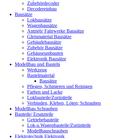
Zubehördecoder
Decodereinbau
Bausätze
Lokbausätze
Wagenbausätze
Antrieb/ Fahrwerke Bausätze
Gleismaterial Bausätze
Gebäudebausätze
Zubehör Bausätze
Gehäuseumbauten
Elektronik Bausätze
Modellbau und Basteln
Werkzeug
Bastelmaterial
Bausätze
Pflegen, Schmieren und Reinigen
Farben und Lacke
Lokbauteile/Zurüstteile
Verbinden, Kleben, Löten; Schrauben
Modellbau Schrauben
Bauteile/ Ersatzteile
Getriebebauteile
Lok-u.Wagenbauteile/Zurüstteile
Modellbauschrauben
Elektrotechnik Elektronik