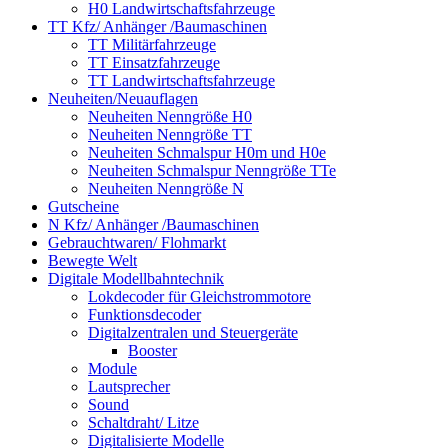
H0 Landwirtschaftsfahrzeuge
TT Kfz/ Anhänger /Baumaschinen
TT Militärfahrzeuge
TT Einsatzfahrzeuge
TT Landwirtschaftsfahrzeuge
Neuheiten/Neuauflagen
Neuheiten Nenngröße H0
Neuheiten Nenngröße TT
Neuheiten Schmalspur H0m und H0e
Neuheiten Schmalspur Nenngröße TTe
Neuheiten Nenngröße N
Gutscheine
N Kfz/ Anhänger /Baumaschinen
Gebrauchtwaren/ Flohmarkt
Bewegte Welt
Digitale Modellbahntechnik
Lokdecoder für Gleichstrommotore
Funktionsdecoder
Digitalzentralen und Steuergeräte
Booster
Module
Lautsprecher
Sound
Schaltdraht/ Litze
Digitalisierte Modelle