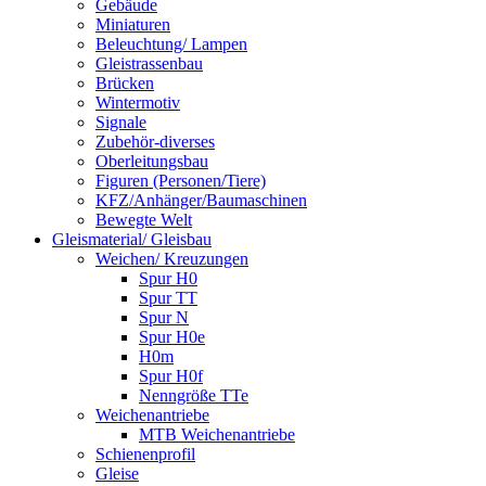
Gebäude
Miniaturen
Beleuchtung/ Lampen
Gleistrassenbau
Brücken
Wintermotiv
Signale
Zubehör-diverses
Oberleitungsbau
Figuren (Personen/Tiere)
KFZ/Anhänger/Baumaschinen
Bewegte Welt
Gleismaterial/ Gleisbau
Weichen/ Kreuzungen
Spur H0
Spur TT
Spur N
Spur H0e
H0m
Spur H0f
Nenngröße TTe
Weichenantriebe
MTB Weichenantriebe
Schienenprofil
Gleise