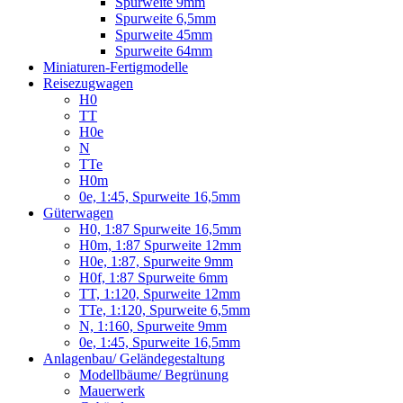
Spurweite 9mm
Spurweite 6,5mm
Spurweite 45mm
Spurweite 64mm
Miniaturen-Fertigmodelle
Reisezugwagen
H0
TT
H0e
N
TTe
H0m
0e, 1:45, Spurweite 16,5mm
Güterwagen
H0, 1:87 Spurweite 16,5mm
H0m, 1:87 Spurweite 12mm
H0e, 1:87, Spurweite 9mm
H0f, 1:87 Spurweite 6mm
TT, 1:120, Spurweite 12mm
TTe, 1:120, Spurweite 6,5mm
N, 1:160, Spurweite 9mm
0e, 1:45, Spurweite 16,5mm
Anlagenbau/ Geländegestaltung
Modellbäume/ Begrünung
Mauerwerk