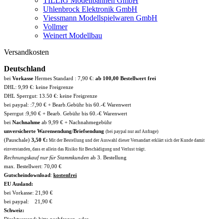
TILLIG Modellbahnen GmbH
Uhlenbrock Elektronik GmbH
Viessmann Modellspielwaren GmbH
Vollmer
Weinert Modellbau
Versandkosten
Deutschland
bei
Vorkasse
Hermes Standard : 7,90 €:
ab 100,00 Bestellwert frei
DHL: 9,99 €: keine Freigrenze
DHL Sperrgut: 13.50 €: keine Freigrenze
bei paypal: :7,90 € + Bearb.Gebühr bis 60.-€ Warenwert
Sperrgut :9,90 € + Bearb. Gebühr bis 60.-€ Warenwert
bei
Nachnahme
ab 9,99 € + Nachnahmegebühr
unversicherte Warensendung
/
Briefsendung
(bei paypal nur auf Anfrage)
(Pauschale)
3,50 €:
Mit der Bestellung und der Auswahl dieser Versandart erklärt sich der Kunde damit
einverstanden, dass er allein das Risiko für Beschädigung und Verlust trägt.
Rechnungskauf nur für Stammkunden
ab 3. Bestellung
max. Bestellwert: 70,00 €
Gutscheindownload
:
kostenfrei
EU Ausland:
bei Vorkasse: 21,90 €
bei paypal: 21,90 €
Schweiz:
Direktversand: bitte nachfragen, oder