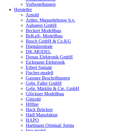
Vorbestellungen
Hersteller
Arnold
Artitec Maquettebouw b.v.
Auhagen GmbH
Beckert Modellbau
BeKa®- Modellbau
Busch GmbH & Co.KG
Digitalzentrale
DK-MODEL
Donau Elektronik GmbH
Eickmann Elektronik
Erbert Signale
Fischer-modell
Gassner Beschriftungen
Gebr. Faller GmbH
Gebr. Märklin & Cie. GmbH
Glöckner Modellbau
Gützold
H0fine
Hack Brücken
Hädl Manufaktur
HAPO
Hartmann Original/ Jorma
Igra model