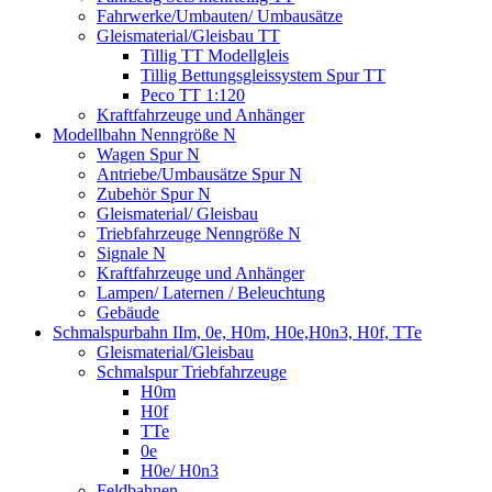
Fahrwerke/Umbauten/ Umbausätze
Gleismaterial/Gleisbau TT
Tillig TT Modellgleis
Tillig Bettungsgleissystem Spur TT
Peco TT 1:120
Kraftfahrzeuge und Anhänger
Modellbahn Nenngröße N
Wagen Spur N
Antriebe/Umbausätze Spur N
Zubehör Spur N
Gleismaterial/ Gleisbau
Triebfahrzeuge Nenngröße N
Signale N
Kraftfahrzeuge und Anhänger
Lampen/ Laternen / Beleuchtung
Gebäude
Schmalspurbahn IIm, 0e, H0m, H0e,H0n3, H0f, TTe
Gleismaterial/Gleisbau
Schmalspur Triebfahrzeuge
H0m
H0f
TTe
0e
H0e/ H0n3
Feldbahnen