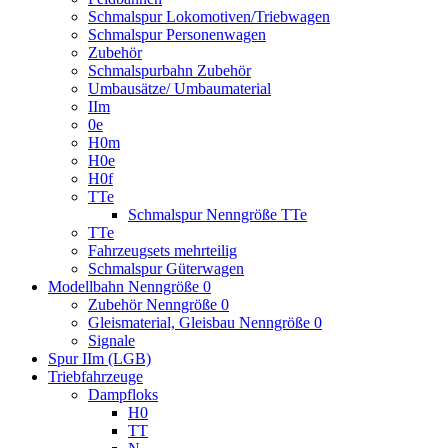
Schmalspur Lokomotiven/Triebwagen
Schmalspur Personenwagen
Zubehör
Schmalspurbahn Zubehör
Umbausätze/ Umbaumaterial
IIm
0e
H0m
H0e
H0f
TTe
Schmalspur Nenngröße TTe
TTe
Fahrzeugsets mehrteilig
Schmalspur Güterwagen
Modellbahn Nenngröße 0
Zubehör Nenngröße 0
Gleismaterial, Gleisbau Nenngröße 0
Signale
Spur IIm (LGB)
Triebfahrzeuge
Dampfloks
H0
TT