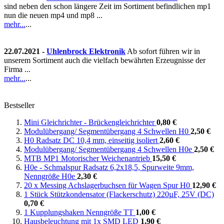
sind neben den schon längere Zeit im Sortiment befindlichen mp1
nun die neuen mp4 und mp8 ...
mehr...
...
22.07.2021 -
Uhlenbrock Elektronik
Ab sofort führen wir in
unserem Sortiment auch die vielfach bewährten Erzeugnisse der
Firma ...
mehr...
...
Bestseller
Mini Gleichrichter - Brückengleichrichter
0,80 €
Modulübergang/ Segmentübergang 4 Schwellen H0
2,50 €
H0 Radsatz DC 10,4 mm, einseitig isoliert
2,60 €
Modulübergang/ Segmentübergang 4 Schwellen H0e
2,50 €
MTB MP1 Motorischer Weichenantrieb
15,50 €
H0e - Schmalspur Radsatz 6,2x18,5, Spurweite 9mm,
Nenngröße H0e
2,30 €
20 x Messing Achslagerbuchsen für Wagen Spur H0
12,90 €
1 Stück Stützkondensator (Flackerschutz) 220µF, 25V (DC)
0,70 €
1 Kupplungshaken Nenngröße TT
1,00 €
Hausbeleuchtung mit 1x SMD LED
1,90 €