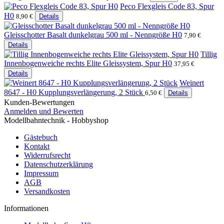
Peco Flexgleis Code 83, Spur
H0
8,90 €
Details
Gleisschotter Basalt dunkelgrau 500 ml - Nenngröße H0
7,90 €
Details
Tillig
Innenbogenweiche rechts Elite Gleissystem, Spur H0
37,95 €
Details
Weinert
8647 - H0 Kupplungsverlängerung, 2 Stück
6,50 €
Details
Kunden-Bewertungen
Anmelden und Bewerten
Modellbahntechnik - Hobbyshop
Gästebuch
Kontakt
Widerrufsrecht
Datenschutzerklärung
Impressum
AGB
Versandkosten
Informationen