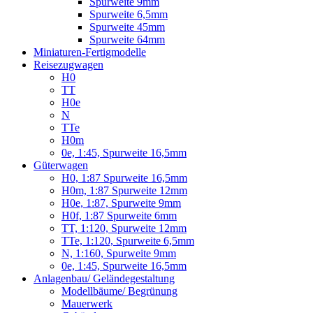
Spurweite 9mm
Spurweite 6,5mm
Spurweite 45mm
Spurweite 64mm
Miniaturen-Fertigmodelle
Reisezugwagen
H0
TT
H0e
N
TTe
H0m
0e, 1:45, Spurweite 16,5mm
Güterwagen
H0, 1:87 Spurweite 16,5mm
H0m, 1:87 Spurweite 12mm
H0e, 1:87, Spurweite 9mm
H0f, 1:87 Spurweite 6mm
TT, 1:120, Spurweite 12mm
TTe, 1:120, Spurweite 6,5mm
N, 1:160, Spurweite 9mm
0e, 1:45, Spurweite 16,5mm
Anlagenbau/ Geländegestaltung
Modellbäume/ Begrünung
Mauerwerk