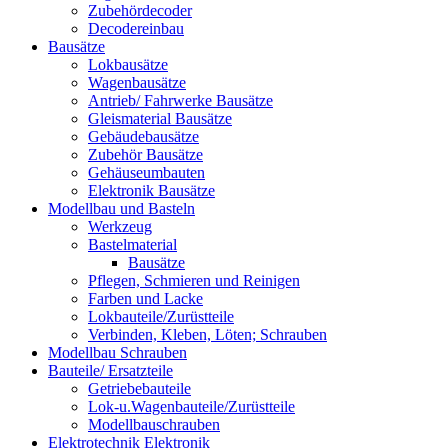
Zubehördecoder
Decodereinbau
Bausätze
Lokbausätze
Wagenbausätze
Antrieb/ Fahrwerke Bausätze
Gleismaterial Bausätze
Gebäudebausätze
Zubehör Bausätze
Gehäuseumbauten
Elektronik Bausätze
Modellbau und Basteln
Werkzeug
Bastelmaterial
Bausätze
Pflegen, Schmieren und Reinigen
Farben und Lacke
Lokbauteile/Zurüstteile
Verbinden, Kleben, Löten; Schrauben
Modellbau Schrauben
Bauteile/ Ersatzteile
Getriebebauteile
Lok-u.Wagenbauteile/Zurüstteile
Modellbauschrauben
Elektrotechnik Elektronik