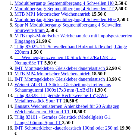
Modulübergang/ Segmentübergang 4 Schwellen H0
2,50 €
Modulübergang/ Segmentübergang 4 Schwellen TT
2,50 €
MTB MP1 Motorischer Weichenantrieb
15,50 €
Modulübergang/ Segmentübergang 4 Schwellen H0e
2,50 €
Spur N Modulübergang/ Segmentübergang 4 Schwellen
Spurweite 9mm
2,50 €
MTB mp8-Motorischer Weichenantrieb mit impulsgesteuerten
Eingängen
21,90 €
Tillig 83025- TT Schwellenband Holzoptik flexibel, Länge
220mm
1,50 €
TT Weichengrenzzeichen 10 Stück So12/Ra12/K12 -
Nenngröße TT
5,90 €
IMT Montagekleber/ Gleiskleber dauerelastisch
22,90 €
MTB MP4 Motorischer Weichenantrieb
18,50 €
IMT Montagekleber/ Gleiskleber dauerelastisch
13,90 €
Weinert 74231 -1 Stück - Gleisbettungsstreifen aus
Schaumgummi 1000x17x3 mm (LxBxH)
1,90 €
Tillig 83328- TT gerade Rechtsweiche 15°,EW1,
Metallherzstück Spur TT
20,50 €
Bausatz Weichenlaternen-Anlenkhebel für 20 Auhagen
Weichenlaternen, H0 und TT
10,50 €
Tillig 83101 - Gerades Gleistück (Modellgleis) G1,
Länge:166mm, Spur TT
2,50 €
IMT Schotterkleber -dauerleastisch 100ml oder 250 ml
19,90
€