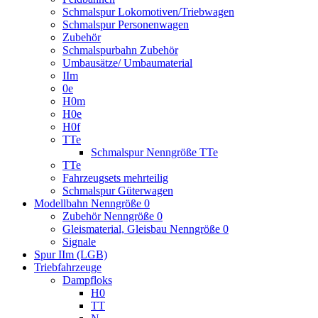
Schmalspur Lokomotiven/Triebwagen
Schmalspur Personenwagen
Zubehör
Schmalspurbahn Zubehör
Umbausätze/ Umbaumaterial
IIm
0e
H0m
H0e
H0f
TTe
Schmalspur Nenngröße TTe
TTe
Fahrzeugsets mehrteilig
Schmalspur Güterwagen
Modellbahn Nenngröße 0
Zubehör Nenngröße 0
Gleismaterial, Gleisbau Nenngröße 0
Signale
Spur IIm (LGB)
Triebfahrzeuge
Dampfloks
H0
TT