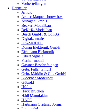
Vorbestellungen
Hersteller
Arnold
Artitec Maquettebouw b.v.
Auhagen GmbH
Beckert Modellbau
BeKa®- Modellbau
Busch GmbH & Co.KG
Digitalzentrale
DK-MODEL
Donau Elektronik GmbH
Eickmann Elektronik
Erbert Signale
Fischer-modell
Gassner Beschriftungen
Gebr. Faller GmbH
Gebr. Märklin & Cie. GmbH
Glöckner Modellbau
Gützold
H0fine
Hack Brücken
Hädl Manufaktur
HAPO
Hartmann Original/ Jorma
Igra model