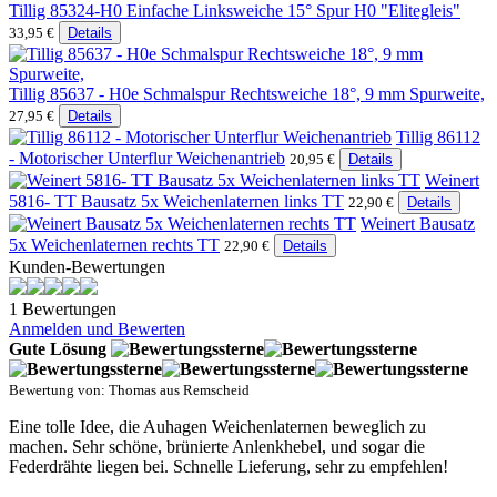
Tillig 85324-H0 Einfache Linksweiche 15° Spur H0 "Elitegleis"
33,95 €
Details
Tillig 85637 - H0e Schmalspur Rechtsweiche 18°, 9 mm Spurweite,
27,95 €
Details
Tillig 86112
- Motorischer Unterflur Weichenantrieb
20,95 €
Details
Weinert
5816- TT Bausatz 5x Weichenlaternen links TT
22,90 €
Details
Weinert Bausatz
5x Weichenlaternen rechts TT
22,90 €
Details
Kunden-Bewertungen
1 Bewertungen
Anmelden und Bewerten
Gute Lösung
Bewertung von: Thomas aus Remscheid
Eine tolle Idee, die Auhagen Weichenlaternen beweglich zu
machen. Sehr schöne, brünierte Anlenkhebel, und sogar die
Federdrähte liegen bei. Schnelle Lieferung, sehr zu empfehlen!