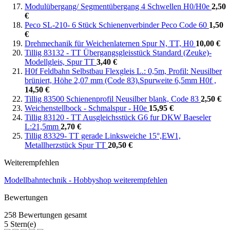
Modulübergang/ Segmentübergang 4 Schwellen H0/H0e
2,50
€
Peco SL-210- 6 Stück Schienenverbinder Peco Code 60
1,50
€
Drehmechanik für Weichenlaternen Spur N, TT, H0
10,00 €
Tillig 83132 - TT Übergangsgleisstück Standard (Zeuke)-
Modellgleis, Spur TT
3,40 €
H0f Feldbahn Selbstbau Flexgleis L.: 0,5m, Profil: Neusilber
brüniert, Höhe 2,07 mm (Code 83).Spurweite 6,5mm H0f ,
14,50 €
Tillig 83500 Schienenprofil Neusilber blank, Code 83
2,50 €
Weichenstellbock - Schmalspur - H0e
15,95 €
Tillig 83120 - TT Ausgleichsstück G6 fur DKW Baeseler
L:21,5mm
2,70 €
Tillig 83329- TT gerade Linksweiche 15°,EW1,
Metallherzstück Spur TT
20,50 €
Weiterempfehlen
Modellbahntechnik - Hobbyshop weiterempfehlen
Bewertungen
258 Bewertungen gesamt
5 Stern(e)