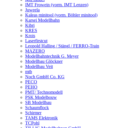
IMT Frowein (vorm. IMT Lenzen)
Juweela
Kaleas minitool (vorm. Böhler minitool)
Karsei Modellbahn
Kibri
KRES
Krois
Laserfirstcut
Leopold Halling / Stängl / FERRO-Train
MAZERO
Modellbahntechnik G. Meyer
Modellbau Glöckner
Modellbau Veit
mtb
Noch GmbH Co. KG
PECO
PEHO
PMT/ Technomodell
PSK Modelbouw
SB Modellbau
Schaumflock
Schirmer
TAMS Elektronik
TCPohl