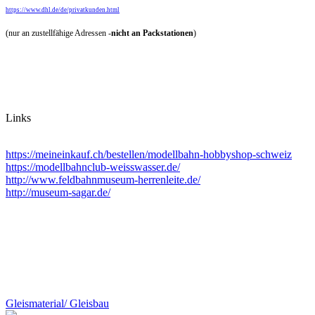
https://www.dhl.de/de/privatkunden.html
(nur an zustellfähige Adressen -
nicht an Packstationen
)
Links
https://meineinkauf.ch/bestellen/modellbahn-hobbyshop-schweiz
https://modellbahnclub-weisswasser.de/
http://www.feldbahnmuseum-herrenleite.de/
http://museum-sagar.de/
Gleismaterial/ Gleisbau