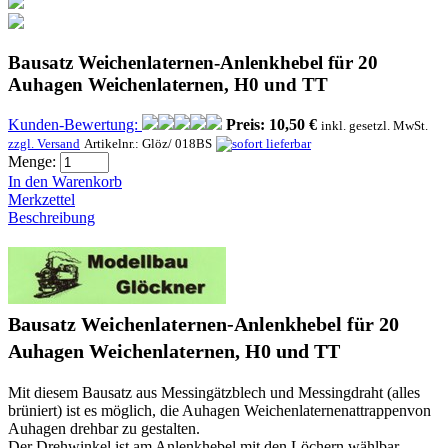
Bausatz Weichenlaternen-Anlenkhebel für 20
Auhagen Weichenlaternen, H0 und TT
Kunden-Bewertung:
Preis:
10,50 €
inkl. gesetzl. MwSt.
zzgl. Versand
Artikelnr.:
Glöz/ 018BS
Menge:
In den Warenkorb
Merkzettel
Beschreibung
Bausatz Weichenlaternen-Anlenkhebel für 20
Auhagen Weichenlaternen, H0 und TT
Mit diesem Bausatz aus Messingätzblech und Messingdraht (alles
brüniert) ist es möglich, die Auhagen Weichenlaternenattrappenvon
Auhagen drehbar zu gestalten.
Der Drehwinkel ist am Anlenkhebel mit den Löchern wählbar.