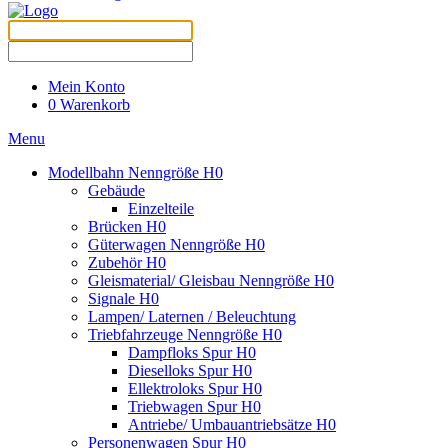
Mein Konto
0
Warenkorb
Menu
Modellbahn Nenngröße H0
Gebäude
Einzelteile
Brücken H0
Güterwagen Nenngröße H0
Zubehör H0
Gleismaterial/ Gleisbau Nenngröße H0
Signale H0
Lampen/ Laternen / Beleuchtung
Triebfahrzeuge Nenngröße H0
Dampfloks Spur H0
Dieselloks Spur H0
Ellektroloks Spur H0
Triebwagen Spur H0
Antriebe/ Umbauantriebsätze H0
Personenwagen Spur H0