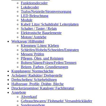
Funktionsdecoder
Lokdecoder
Trafos/Netzteile/Stromversorgung
LED Beleuchtung
Module
Kabel/ Litze/ Schaltdraht/ Leiterplatten
Schalter / Taster / Relais
Elektronische Bauelemente
Motore/ Antriebe
Werkzeug/ Hilfsmittel
Klemmen/ Löten/ Kleben
Schleifen/Hobeln/Schneiden/Entgraten
Messen/ Prüfen
Pflegen, Ölen, und Reinigen
Bohren/Sägen/Fräsen/Feilen/Trennen
Beizen, Farben, Grundierungen
Kupplungen/ Normschächte
Achslager/ Radsätze/ Drehgestelle
Drehscheiben/ Schiebebühnen
Halbzeuge, Profile, Drähte, Bleche
Druckerzeugnisse/ Kataloge/ Fachliteratur
Angebote
Abverkauf
Gebrauchtwaren/ Flohmarkt/ Versandrückläufer
Sonderangebote