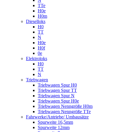
N
TTe
H0e
H0m
Dieselloks
H0
TT
N
H0e
H0f
0e
Elektroloks
H0
TT
N
Triebwagen
Triebwagen Spur H0
Triebwagen Spur TT
Triebwagen Spur N
Triebwagen Spur H0e
Triebwagen Nenngröße H0m
Triebwagen Nenngröße TTe
Fahrwerke/Antriebe/ Umbausätze
Spurweite 16,5mm
Spurweite 12mm