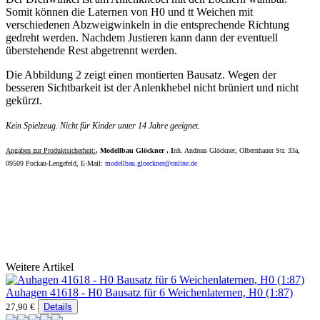
Somit können die Laternen von H0 und tt Weichen mit
verschiedenen Abzweigwinkeln in die entsprechende Richtung
gedreht werden. Nachdem Justieren kann dann der eventuell
überstehende Rest abgetrennt werden.
Die Abbildung 2 zeigt einen montierten Bausatz. Wegen der
besseren Sichtbarkeit ist der Anlenkhebel nicht brüniert und nicht
gekürzt.
Kein Spielzeug. Nicht für Kinder unter 14 Jahre geeignet.
Angaben zur Produktsicherheit:
, Modellbau Glöckner
, I
nh.
Andreas
Glöckner
, Olbernhauer Str. 33a
,
09509
Pockau-Lengefeld, E-Mail:
modellbau.gloeckner@online.de
Weitere Artikel
Auhagen 41618 - H0 Bausatz für 6 Weichenlaternen, H0 (1:87)
27,90 €
Details