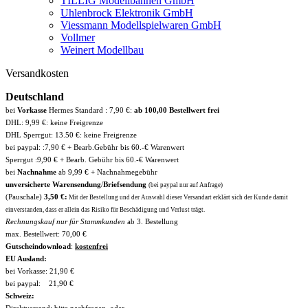
TILLIG Modellbahnen GmbH
Uhlenbrock Elektronik GmbH
Viessmann Modellspielwaren GmbH
Vollmer
Weinert Modellbau
Versandkosten
Deutschland
bei
Vorkasse
Hermes Standard : 7,90 €:
ab 100,00 Bestellwert frei
DHL: 9,99 €: keine Freigrenze
DHL Sperrgut: 13.50 €: keine Freigrenze
bei paypal: :7,90 € + Bearb.Gebühr bis 60.-€ Warenwert
Sperrgut :9,90 € + Bearb. Gebühr bis 60.-€ Warenwert
bei
Nachnahme
ab 9,99 € + Nachnahmegebühr
unversicherte Warensendung
/
Briefsendung
(bei paypal nur auf Anfrage)
(Pauschale)
3,50 €:
Mit der Bestellung und der Auswahl dieser Versandart erklärt sich der Kunde damit
einverstanden, dass er allein das Risiko für Beschädigung und Verlust trägt.
Rechnungskauf nur für Stammkunden
ab 3. Bestellung
max. Bestellwert: 70,00 €
Gutscheindownload
:
kostenfrei
EU Ausland:
bei Vorkasse: 21,90 €
bei paypal: 21,90 €
Schweiz:
Direktversand: bitte nachfragen, oder