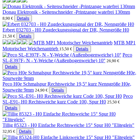
Donau Elektronik - Seitenschneider -Printzange watefrei 130mm
8,90 €
Details
Erbert 032703 - H0 Zugdeckungssignal der DR, Nenngröße H0
21,50 €
Details
MTB MP1
Motorischer Weichenantrieb
15,50 €
Details
Peco
SL-E397F- N - Y-Weiche (Außenbogenweiche) 10°
26,90 €
Details
Peco H0e Schmalspur Rechtsweiche 19,5° kurz Nenngröße H0e,
Spurweite 9mm
24,90 €
Details
Peco
SL-E91- H0 Rechtsweiche kurz Code 100, Spur H0
25,50 €
Details
Tillig 85323 - H0 Einfache Rechtsweiche 15° Spur H0 "Elitegleis"
32,95 €
Details