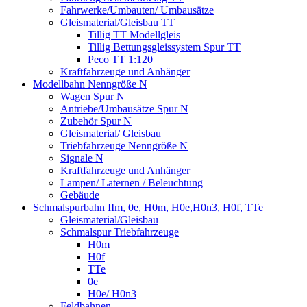
Fahrwerke/Umbauten/ Umbausätze
Gleismaterial/Gleisbau TT
Tillig TT Modellgleis
Tillig Bettungsgleissystem Spur TT
Peco TT 1:120
Kraftfahrzeuge und Anhänger
Modellbahn Nenngröße N
Wagen Spur N
Antriebe/Umbausätze Spur N
Zubehör Spur N
Gleismaterial/ Gleisbau
Triebfahrzeuge Nenngröße N
Signale N
Kraftfahrzeuge und Anhänger
Lampen/ Laternen / Beleuchtung
Gebäude
Schmalspurbahn IIm, 0e, H0m, H0e,H0n3, H0f, TTe
Gleismaterial/Gleisbau
Schmalspur Triebfahrzeuge
H0m
H0f
TTe
0e
H0e/ H0n3
Feldbahnen