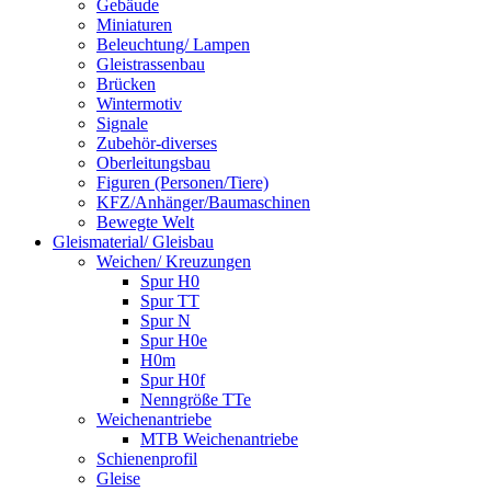
Gebäude
Miniaturen
Beleuchtung/ Lampen
Gleistrassenbau
Brücken
Wintermotiv
Signale
Zubehör-diverses
Oberleitungsbau
Figuren (Personen/Tiere)
KFZ/Anhänger/Baumaschinen
Bewegte Welt
Gleismaterial/ Gleisbau
Weichen/ Kreuzungen
Spur H0
Spur TT
Spur N
Spur H0e
H0m
Spur H0f
Nenngröße TTe
Weichenantriebe
MTB Weichenantriebe
Schienenprofil
Gleise