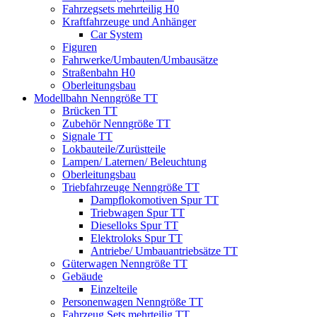
Fahrzegsets mehrteilig H0
Kraftfahrzeuge und Anhänger
Car System
Figuren
Fahrwerke/Umbauten/Umbausätze
Straßenbahn H0
Oberleitungsbau
Modellbahn Nenngröße TT
Brücken TT
Zubehör Nenngröße TT
Signale TT
Lokbauteile/Zurüstteile
Lampen/ Laternen/ Beleuchtung
Oberleitungsbau
Triebfahrzeuge Nenngröße TT
Dampflokomotiven Spur TT
Triebwagen Spur TT
Dieselloks Spur TT
Elektroloks Spur TT
Antriebe/ Umbauantriebsätze TT
Güterwagen Nenngröße TT
Gebäude
Einzelteile
Personenwagen Nenngröße TT
Fahrzeug Sets mehrteilig TT