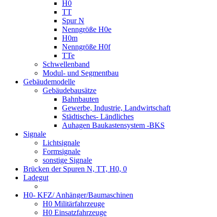
H0
TT
Spur N
Nenngröße H0e
H0m
Nenngröße H0f
TTe
Schwellenband
Modul- und Segmentbau
Gebäudemodelle
Gebäudebausätze
Bahnbauten
Gewerbe, Industrie, Landwirtschaft
Städtisches- Ländliches
Auhagen Baukastensystem -BKS
Signale
Lichtsignale
Formsignale
sonstige Signale
Brücken der Spuren N, TT, H0, 0
Ladegut
H0- KFZ/ Anhänger/Baumaschinen
H0 Militärfahrzeuge
H0 Einsatzfahrzeuge