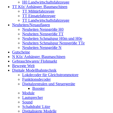
H0 Landwirtschaftsfahrzeuge
TT Kfz/ Anhänger /Baumaschinen
TT Militärfahrzeuge
TT Einsatzfahrzeuge
TT Landwirtschaftsfahrzeuge
Neuheiten/Neuauflagen
Neuheiten Nenngröße H0
Neuheiten Nenngröße TT
Neuheiten Schmalspur H0m und H0e
Neuheiten Schmalspur Nenngröße TTe
Neuheiten Nenngröße N
Gutscheine
N Kfz/ Anhänger /Baumaschinen
Gebrauchtwaren/ Flohmarkt
Bewegte Welt
Digitale Modellbahntechnik
Lokdecoder für Gleichstrommotore
Funktionsdecoder
Digitalzentralen und Steuergeräte
Booster
Module
Lautsprecher
Sound
Schaltdraht/ Litze
Digitalisierte Modelle