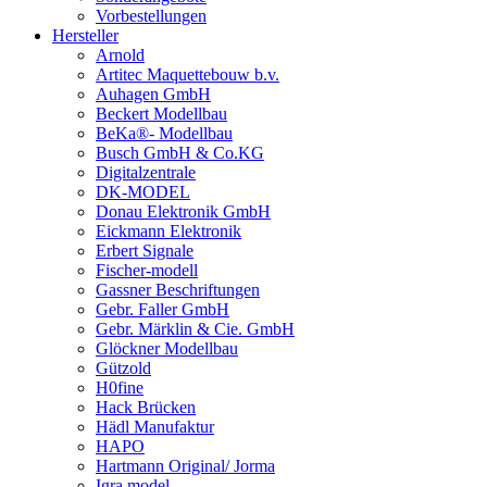
Vorbestellungen
Hersteller
Arnold
Artitec Maquettebouw b.v.
Auhagen GmbH
Beckert Modellbau
BeKa®- Modellbau
Busch GmbH & Co.KG
Digitalzentrale
DK-MODEL
Donau Elektronik GmbH
Eickmann Elektronik
Erbert Signale
Fischer-modell
Gassner Beschriftungen
Gebr. Faller GmbH
Gebr. Märklin & Cie. GmbH
Glöckner Modellbau
Gützold
H0fine
Hack Brücken
Hädl Manufaktur
HAPO
Hartmann Original/ Jorma
Igra model