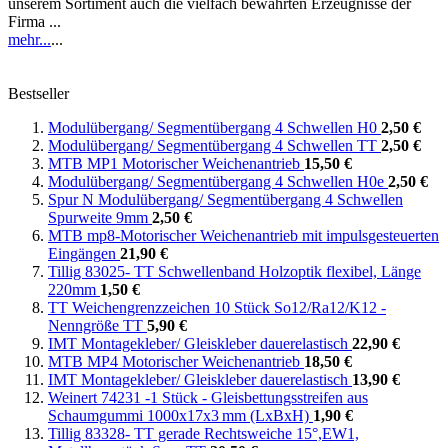
unserem Sortiment auch die vielfach bewährten Erzeugnisse der
Firma ...
mehr...
...
Bestseller
Modulübergang/ Segmentübergang 4 Schwellen H0
2,50 €
Modulübergang/ Segmentübergang 4 Schwellen TT
2,50 €
MTB MP1 Motorischer Weichenantrieb
15,50 €
Modulübergang/ Segmentübergang 4 Schwellen H0e
2,50 €
Spur N Modulübergang/ Segmentübergang 4 Schwellen
Spurweite 9mm
2,50 €
MTB mp8-Motorischer Weichenantrieb mit impulsgesteuerten
Eingängen
21,90 €
Tillig 83025- TT Schwellenband Holzoptik flexibel, Länge
220mm
1,50 €
TT Weichengrenzzeichen 10 Stück So12/Ra12/K12 -
Nenngröße TT
5,90 €
IMT Montagekleber/ Gleiskleber dauerelastisch
22,90 €
MTB MP4 Motorischer Weichenantrieb
18,50 €
IMT Montagekleber/ Gleiskleber dauerelastisch
13,90 €
Weinert 74231 -1 Stück - Gleisbettungsstreifen aus
Schaumgummi 1000x17x3 mm (LxBxH)
1,90 €
Tillig 83328- TT gerade Rechtsweiche 15°,EW1,