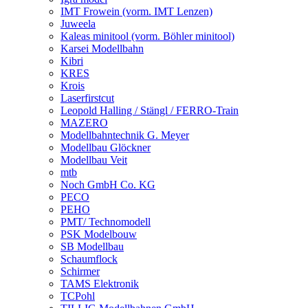
IMT Frowein (vorm. IMT Lenzen)
Juweela
Kaleas minitool (vorm. Böhler minitool)
Karsei Modellbahn
Kibri
KRES
Krois
Laserfirstcut
Leopold Halling / Stängl / FERRO-Train
MAZERO
Modellbahntechnik G. Meyer
Modellbau Glöckner
Modellbau Veit
mtb
Noch GmbH Co. KG
PECO
PEHO
PMT/ Technomodell
PSK Modelbouw
SB Modellbau
Schaumflock
Schirmer
TAMS Elektronik
TCPohl