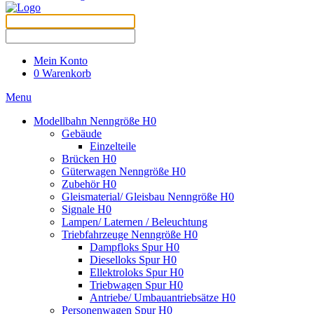
Mein Konto
0
Warenkorb
Menu
Modellbahn Nenngröße H0
Gebäude
Einzelteile
Brücken H0
Güterwagen Nenngröße H0
Zubehör H0
Gleismaterial/ Gleisbau Nenngröße H0
Signale H0
Lampen/ Laternen / Beleuchtung
Triebfahrzeuge Nenngröße H0
Dampfloks Spur H0
Dieselloks Spur H0
Ellektroloks Spur H0
Triebwagen Spur H0
Antriebe/ Umbauantriebsätze H0
Personenwagen Spur H0