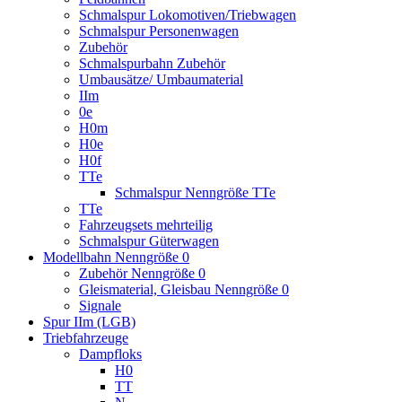
Schmalspur Lokomotiven/Triebwagen
Schmalspur Personenwagen
Zubehör
Schmalspurbahn Zubehör
Umbausätze/ Umbaumaterial
IIm
0e
H0m
H0e
H0f
TTe
Schmalspur Nenngröße TTe
TTe
Fahrzeugsets mehrteilig
Schmalspur Güterwagen
Modellbahn Nenngröße 0
Zubehör Nenngröße 0
Gleismaterial, Gleisbau Nenngröße 0
Signale
Spur IIm (LGB)
Triebfahrzeuge
Dampfloks
H0
TT