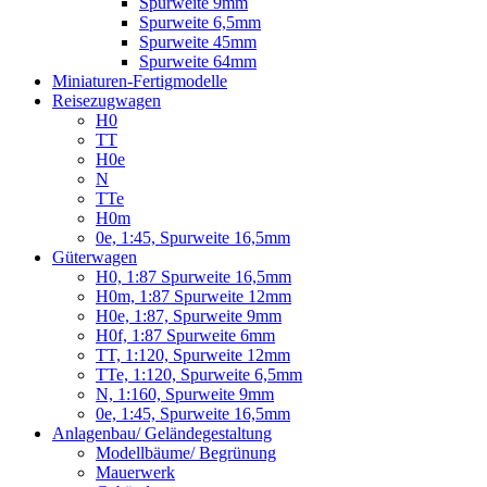
Spurweite 9mm
Spurweite 6,5mm
Spurweite 45mm
Spurweite 64mm
Miniaturen-Fertigmodelle
Reisezugwagen
H0
TT
H0e
N
TTe
H0m
0e, 1:45, Spurweite 16,5mm
Güterwagen
H0, 1:87 Spurweite 16,5mm
H0m, 1:87 Spurweite 12mm
H0e, 1:87, Spurweite 9mm
H0f, 1:87 Spurweite 6mm
TT, 1:120, Spurweite 12mm
TTe, 1:120, Spurweite 6,5mm
N, 1:160, Spurweite 9mm
0e, 1:45, Spurweite 16,5mm
Anlagenbau/ Geländegestaltung
Modellbäume/ Begrünung
Mauerwerk