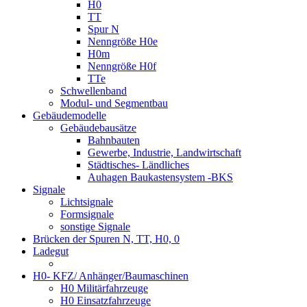
H0
TT
Spur N
Nenngröße H0e
H0m
Nenngröße H0f
TTe
Schwellenband
Modul- und Segmentbau
Gebäudemodelle
Gebäudebausätze
Bahnbauten
Gewerbe, Industrie, Landwirtschaft
Städtisches- Ländliches
Auhagen Baukastensystem -BKS
Signale
Lichtsignale
Formsignale
sonstige Signale
Brücken der Spuren N, TT, H0, 0
Ladegut
H0- KFZ/ Anhänger/Baumaschinen
H0 Militärfahrzeuge
H0 Einsatzfahrzeuge