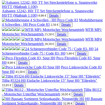
Auhagen 12242- H0/ TT Set Streckentelefone u. Spannwerke
H0/TT (Maßstab 1:100)
9,90 €
Details
Modulübergang
4 Schwellen - H0 Peco Code 83
2,50 €
Details
MTB MP1
Motorischer Weichenantrieb
15,50 €
Details
MTB MP4
Motorischer Weichenantrieb
18,50 €
Details
24
Schienenverbinder Code 75 / Code 83- H0
5,90 €
Details
Peco Flexgleis Code 83, Spur
H0
8,90 €
Details
Peco Linksweiche Code 83
Spur H0
43,50 €
Details
Tillig 85324-H0 Einfache Linksweiche 15° Spur H0 "Elitegleis"
33,95 €
Details
Tillig 86112
- Motorischer Unterflur Weichenantrieb
20,95 €
Details
H0 Bausatz
Sortiment Seilzugkanäle- Nenngröße H0
32,90 €
Details