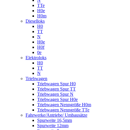
N
TTe
H0e
H0m
Dieselloks
H0
TT
N
H0e
H0f
0e
Elektroloks
H0
TT
N
Triebwagen
Triebwagen Spur H0
Triebwagen Spur TT
Triebwagen Spur N
Triebwagen Spur H0e
Triebwagen Nenngröße H0m
Triebwagen Nenngröße TTe
Fahrwerke/Antriebe/ Umbausätze
Spurweite 16,5mm
Spurweite 12mm