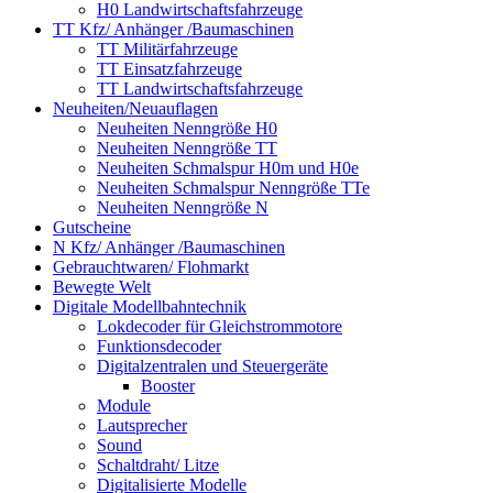
H0 Landwirtschaftsfahrzeuge
TT Kfz/ Anhänger /Baumaschinen
TT Militärfahrzeuge
TT Einsatzfahrzeuge
TT Landwirtschaftsfahrzeuge
Neuheiten/Neuauflagen
Neuheiten Nenngröße H0
Neuheiten Nenngröße TT
Neuheiten Schmalspur H0m und H0e
Neuheiten Schmalspur Nenngröße TTe
Neuheiten Nenngröße N
Gutscheine
N Kfz/ Anhänger /Baumaschinen
Gebrauchtwaren/ Flohmarkt
Bewegte Welt
Digitale Modellbahntechnik
Lokdecoder für Gleichstrommotore
Funktionsdecoder
Digitalzentralen und Steuergeräte
Booster
Module
Lautsprecher
Sound
Schaltdraht/ Litze
Digitalisierte Modelle