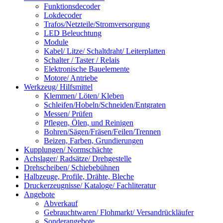
Funktionsdecoder
Lokdecoder
Trafos/Netzteile/Stromversorgung
LED Beleuchtung
Module
Kabel/ Litze/ Schaltdraht/ Leiterplatten
Schalter / Taster / Relais
Elektronische Bauelemente
Motore/ Antriebe
Werkzeug/ Hilfsmittel
Klemmen/ Löten/ Kleben
Schleifen/Hobeln/Schneiden/Entgraten
Messen/ Prüfen
Pflegen, Ölen, und Reinigen
Bohren/Sägen/Fräsen/Feilen/Trennen
Beizen, Farben, Grundierungen
Kupplungen/ Normschächte
Achslager/ Radsätze/ Drehgestelle
Drehscheiben/ Schiebebühnen
Halbzeuge, Profile, Drähte, Bleche
Druckerzeugnisse/ Kataloge/ Fachliteratur
Angebote
Abverkauf
Gebrauchtwaren/ Flohmarkt/ Versandrückläufer
Sonderangebote