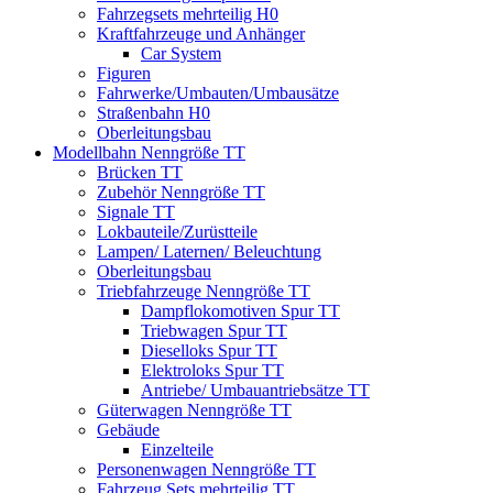
Fahrzegsets mehrteilig H0
Kraftfahrzeuge und Anhänger
Car System
Figuren
Fahrwerke/Umbauten/Umbausätze
Straßenbahn H0
Oberleitungsbau
Modellbahn Nenngröße TT
Brücken TT
Zubehör Nenngröße TT
Signale TT
Lokbauteile/Zurüstteile
Lampen/ Laternen/ Beleuchtung
Oberleitungsbau
Triebfahrzeuge Nenngröße TT
Dampflokomotiven Spur TT
Triebwagen Spur TT
Dieselloks Spur TT
Elektroloks Spur TT
Antriebe/ Umbauantriebsätze TT
Güterwagen Nenngröße TT
Gebäude
Einzelteile
Personenwagen Nenngröße TT
Fahrzeug Sets mehrteilig TT