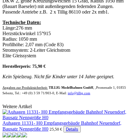
DKW 2, große Kreuzungsweichen 15 Grad, Radius 1050 mm
(Bauart Baeseler) mit außenliegenden federnden Zungen.
Passende Antriebe z.B. 2 x Tillig 86110 oder 2x mtb1.
Technische Daten:
Länge:276 mm
Herzstückwinkel 15°915
Radius: 1050 mm
Profilhöhe: 2,07 mm (Code 83)
Stromsystem: 2-Leiter Gleichstrom
Elite Gleissystem
Herstellerperis: 75,90 €
Kein Spielzeug. Nicht für Kinder unter 14 Jahre geeignet.
Angaben zur Produktsicherheit:
TILLIG Modellbahnen GmbH
, ,Promenade 1, 01855
Sebnitz, Tel.: +49 (0) 3 59 71/903-0, E-Mail:
info@tillig.com
Weitere Artikel
Auhagen 11331- H0 Empfangsgebäude Bahnhof Neuendorf,
Bausatz Nenngröße H0
25,50 €
Details