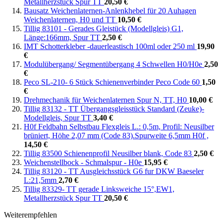
Metallherzstück Spur TT
20,50 €
Bausatz Weichenlaternen-Anlenkhebel für 20 Auhagen
Weichenlaternen, H0 und TT
10,50 €
Tillig 83101 - Gerades Gleistück (Modellgleis) G1,
Länge:166mm, Spur TT
2,50 €
IMT Schotterkleber -dauerleastisch 100ml oder 250 ml
19,90
€
Modulübergang/ Segmentübergang 4 Schwellen H0/H0e
2,50
€
Peco SL-210- 6 Stück Schienenverbinder Peco Code 60
1,50
€
Drehmechanik für Weichenlaternen Spur N, TT, H0
10,00 €
Tillig 83132 - TT Übergangsgleisstück Standard (Zeuke)-
Modellgleis, Spur TT
3,40 €
H0f Feldbahn Selbstbau Flexgleis L.: 0,5m, Profil: Neusilber
brüniert, Höhe 2,07 mm (Code 83).Spurweite 6,5mm H0f ,
14,50 €
Tillig 83500 Schienenprofil Neusilber blank, Code 83
2,50 €
Weichenstellbock - Schmalspur - H0e
15,95 €
Tillig 83120 - TT Ausgleichsstück G6 fur DKW Baeseler
L:21,5mm
2,70 €
Tillig 83329- TT gerade Linksweiche 15°,EW1,
Metallherzstück Spur TT
20,50 €
Weiterempfehlen