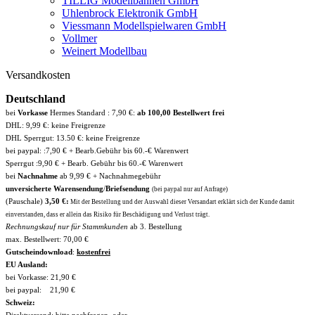
TILLIG Modellbahnen GmbH
Uhlenbrock Elektronik GmbH
Viessmann Modellspielwaren GmbH
Vollmer
Weinert Modellbau
Versandkosten
Deutschland
bei
Vorkasse
Hermes Standard : 7,90 €:
ab 100,00 Bestellwert frei
DHL: 9,99 €: keine Freigrenze
DHL Sperrgut: 13.50 €: keine Freigrenze
bei paypal: :7,90 € + Bearb.Gebühr bis 60.-€ Warenwert
Sperrgut :9,90 € + Bearb. Gebühr bis 60.-€ Warenwert
bei
Nachnahme
ab 9,99 € + Nachnahmegebühr
unversicherte Warensendung
/
Briefsendung
(bei paypal nur auf Anfrage)
(Pauschale)
3,50 €:
Mit der Bestellung und der Auswahl dieser Versandart erklärt sich der Kunde damit
einverstanden, dass er allein das Risiko für Beschädigung und Verlust trägt.
Rechnungskauf nur für Stammkunden
ab 3. Bestellung
max. Bestellwert: 70,00 €
Gutscheindownload
:
kostenfrei
EU Ausland:
bei Vorkasse: 21,90 €
bei paypal: 21,90 €
Schweiz:
Direktversand: bitte nachfragen, oder