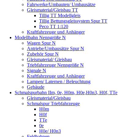
Fahrwerke/Umbauten/ Umbausätze
Gleismaterial/Gleisbau TT
Tillig TT Modellgleis
Tillig Bettungsgleissystem Spur TT
Peco TT 1:120
Kraftfahrzeuge und Anhänger
Modellbahn Nenngröße N
Wagen Spur N
Antriebe/Umbausätze Spur N
Zubehör Spur N
Gleismaterial/ Gleisbau
Triebfahrzeuge Nenngröße N
Signale N
Kraftfahrzeuge und Anhänger
Lampen/ Laternen / Beleuchtung
Gebäude
Schmalspurbahn IIm, 0e, H0m, H0e,H0n3, H0f, TTe
Gleismaterial/Gleisbau
Schmalspur Triebfahrzeuge
H0m
H0f
TTe
0e
H0e/ H0n3
Feldbahnen