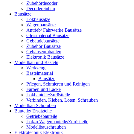
Zubehördecoder
Decodereinbau
Bausätze
Lokbausätze
Wagenbausätze
Antrieb/ Fahrwerke Bausätze
Gleismaterial Bausätze
Gebäudebausätze
Zubehör Bausätze
Gehäuseumbauten
Elektronik Bausätze
Modellbau und Basteln
Werkzeug
Bastelmaterial
Bausätze
Pflegen, Schmieren und Reinigen
Farben und Lacke
Lokbauteile/Zurüstteile
Verbinden, Kleben, Löten; Schrauben
Modellbau Schrauben
Bauteile/ Ersatzteile
Getriebebauteile
Lok-u.Wagenbauteile/Zurüstteile
Modellbauschrauben
Elektrotechnik Elektronik