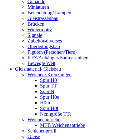
Gebäude
Miniaturen
Beleuchtung/ Lampen
Gleistrassenbau
Brücken
Wintermotiv
Signale
Zubehör-diverses
Oberleitungsbau
Figuren (Personen/Tiere)
KFZ/Anhänger/Baumaschinen
Bewegte Welt
Gleismaterial/ Gleisbau
Weichen/ Kreuzungen
Spur H0
Spur TT
Spur N
Spur H0e
H0m
Spur H0f
Nenngröße TTe
Weichenantriebe
MTB Weichenantriebe
Schienenprofil
Gleise