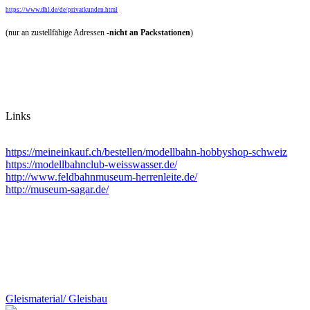
https://www.dhl.de/de/privatkunden.html
(nur an zustellfähige Adressen -
nicht an Packstationen
)
Links
https://meineinkauf.ch/bestellen/modellbahn-hobbyshop-schweiz
https://modellbahnclub-weisswasser.de/
http://www.feldbahnmuseum-herrenleite.de/
http://museum-sagar.de/
Gleismaterial/ Gleisbau