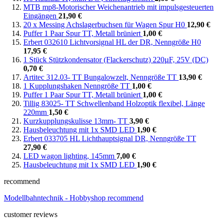
MTB mp8-Motorischer Weichenantrieb mit impulsgesteuerten
Eingängen
21,90 €
20 x Messing Achslagerbuchsen für Wagen Spur H0
12,90 €
Puffer 1 Paar Spur TT, Metall brüniert
1,00 €
Erbert 032610 Lichtvorsignal HL der DR, Nenngröße H0
17,95 €
1 Stück Stützkondensator (Flackerschutz) 220µF, 25V (DC)
0,70 €
Artitec 312.03- TT Bungalowzelt, Nenngröße TT
13,90 €
1 Kupplungshaken Nenngröße TT
1,00 €
Puffer 1 Paar Spur TT, Metall brüniert
1,00 €
Tillig 83025- TT Schwellenband Holzoptik flexibel, Länge
220mm
1,50 €
Kurzkupplungskulisse 13mm- TT
3,90 €
Hausbeleuchtung mit 1x SMD LED
1,90 €
Erbert 033705 HL Lichthauptsignal DR, Nenngröße TT
27,90 €
LED wagon lighting, 145mm
7,00 €
Hausbeleuchtung mit 1x SMD LED
1,90 €
recommend
Modellbahntechnik - Hobbyshop recommend
customer reviews