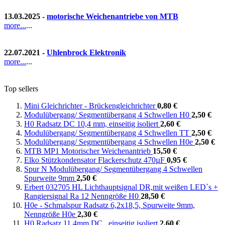
13.03.2025 -
motorische Weichenantriebe von MTB
more...
...
22.07.2021 -
Uhlenbrock Elektronik
more...
...
Top sellers
Mini Gleichrichter - Brückengleichrichter
0,80 €
Modulübergang/ Segmentübergang 4 Schwellen H0
2,50 €
H0 Radsatz DC 10,4 mm, einseitig isoliert
2,60 €
Modulübergang/ Segmentübergang 4 Schwellen TT
2,50 €
Modulübergang/ Segmentübergang 4 Schwellen H0e
2,50 €
MTB MP1 Motorischer Weichenantrieb
15,50 €
Elko Stützkondensator Flackerschutz 470µF
0,95 €
Spur N Modulübergang/ Segmentübergang 4 Schwellen
Spurweite 9mm
2,50 €
Erbert 032705 HL Lichthauptsignal DR,mit weißen LED`s +
Rangiersignal Ra 12 Nenngröße H0
28,50 €
H0e - Schmalspur Radsatz 6,2x18,5, Spurweite 9mm,
Nenngröße H0e
2,30 €
H0 Radsatz 11,4mm DC , einseitig isoliert
2,60 €