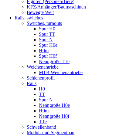
Figuren (Personen/Tiere)
KFZ/Anhänger/Baumaschinen
Bewegte Welt
Rails, switches
Switches, turnouts
Spur H0
Spur TT
Spur N
Spur H0e
H0m
Spur H0f
Nenngröße TTe
Weichenantriebe
MTB Weichenantriebe
Schienenprofil
Rails
H0
TT
Spur N
Nenngröße H0e
H0m
Nenngröße H0f
TTe
Schwellenband
Modul- und Segmentbau