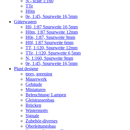
N - scale 1:160
TTe
H0m
0e, 1:45, Spurweite 16,5mm
Güterwagen
H0, 1:87 Spurweite 16,5mm
H0m, 1:87 Spurweite 12mm
H0e, 1:87, Spurweite 9mm
H0f, 1:87 Spurweite 6mm
TT, 1:120, Spurweite 12mm
TTe, 1:120, Spurweite 6,5mm
N, 1:160, Spurweite 9mm
0e, 1:45, Spurweite 16,5mm
Plant designe
trees, greening
Mauerwerk
Gebäude
Miniaturen
Beleuchtung/ Lampen
Gleistrassenbau
Brücken
Wintermotiv
Signale
Zubehör-diverses
Oberleitungsbau