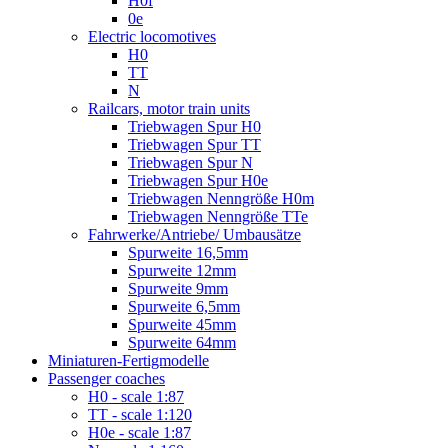
H0f
0e
Electric locomotives
H0
TT
N
Railcars, motor train units
Triebwagen Spur H0
Triebwagen Spur TT
Triebwagen Spur N
Triebwagen Spur H0e
Triebwagen Nenngröße H0m
Triebwagen Nenngröße TTe
Fahrwerke/Antriebe/ Umbausätze
Spurweite 16,5mm
Spurweite 12mm
Spurweite 9mm
Spurweite 6,5mm
Spurweite 45mm
Spurweite 64mm
Miniaturen-Fertigmodelle
Passenger coaches
H0 - scale 1:87
TT - scale 1:120
H0e - scale 1:87