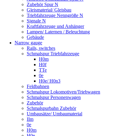
Zubehör Spur N
Gleismaterial/ Gleisbau
Triebfahrzeuge Nenngröße N
Signale N
Kraftfahrzeuge und Anhänger
Lampen/ Laternen / Beleuchtung
Gebäude
Narrow gauge
Rails, switches
Schmalspur Triebfahrzeuge
H0m
H0f
TTe
0e
H0e/ H0n3
Feldbahnen
Schmalspur Lokomotiven/Triebwagen
Schmalspur Personenwagen
Zubehör
Schmalspurbahn Zubehör
Umbausätze/ Umbaumaterial
IIm
0e
H0m
H0e