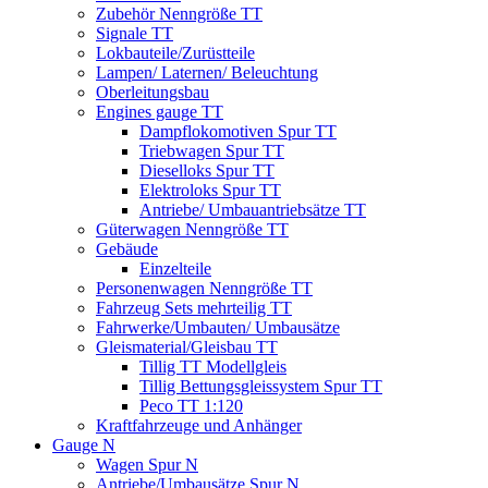
Zubehör Nenngröße TT
Signale TT
Lokbauteile/Zurüstteile
Lampen/ Laternen/ Beleuchtung
Oberleitungsbau
Engines gauge TT
Dampflokomotiven Spur TT
Triebwagen Spur TT
Dieselloks Spur TT
Elektroloks Spur TT
Antriebe/ Umbauantriebsätze TT
Güterwagen Nenngröße TT
Gebäude
Einzelteile
Personenwagen Nenngröße TT
Fahrzeug Sets mehrteilig TT
Fahrwerke/Umbauten/ Umbausätze
Gleismaterial/Gleisbau TT
Tillig TT Modellgleis
Tillig Bettungsgleissystem Spur TT
Peco TT 1:120
Kraftfahrzeuge und Anhänger
Gauge N
Wagen Spur N
Antriebe/Umbausätze Spur N