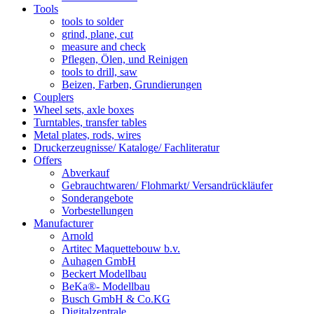
Tools
tools to solder
grind, plane, cut
measure and check
Pflegen, Ölen, und Reinigen
tools to drill, saw
Beizen, Farben, Grundierungen
Couplers
Wheel sets, axle boxes
Turntables, transfer tables
Metal plates, rods, wires
Druckerzeugnisse/ Kataloge/ Fachliteratur
Offers
Abverkauf
Gebrauchtwaren/ Flohmarkt/ Versandrückläufer
Sonderangebote
Vorbestellungen
Manufacturer
Arnold
Artitec Maquettebouw b.v.
Auhagen GmbH
Beckert Modellbau
BeKa®- Modellbau
Busch GmbH & Co.KG
Digitalzentrale