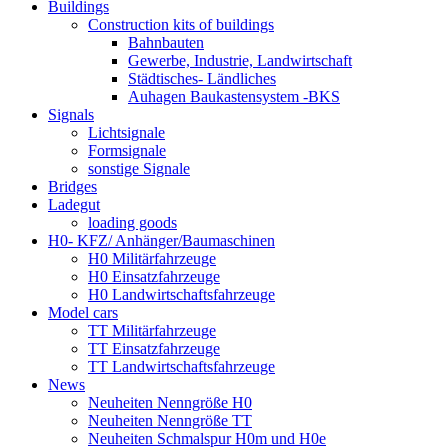
Buildings
Construction kits of buildings
Bahnbauten
Gewerbe, Industrie, Landwirtschaft
Städtisches- Ländliches
Auhagen Baukastensystem -BKS
Signals
Lichtsignale
Formsignale
sonstige Signale
Bridges
Ladegut
loading goods
H0- KFZ/ Anhänger/Baumaschinen
H0 Militärfahrzeuge
H0 Einsatzfahrzeuge
H0 Landwirtschaftsfahrzeuge
Model cars
TT Militärfahrzeuge
TT Einsatzfahrzeuge
TT Landwirtschaftsfahrzeuge
News
Neuheiten Nenngröße H0
Neuheiten Nenngröße TT
Neuheiten Schmalspur H0m und H0e