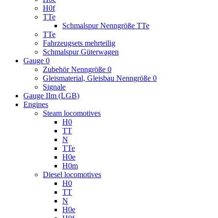
H0f
TTe
Schmalspur Nenngröße TTe
TTe
Fahrzeugsets mehrteilig
Schmalspur Güterwagen
Gauge 0
Zubehör Nenngröße 0
Gleismaterial, Gleisbau Nenngröße 0
Signale
Gauge IIm (LGB)
Engines
Steam locomotives
H0
TT
N
TTe
H0e
H0m
Diesel locomotives
H0
TT
N
H0e