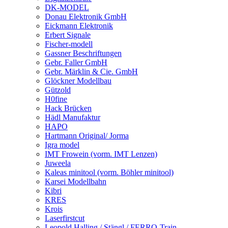
DK-MODEL
Donau Elektronik GmbH
Eickmann Elektronik
Erbert Signale
Fischer-modell
Gassner Beschriftungen
Gebr. Faller GmbH
Gebr. Märklin & Cie. GmbH
Glöckner Modellbau
Gützold
H0fine
Hack Brücken
Hädl Manufaktur
HAPO
Hartmann Original/ Jorma
Igra model
IMT Frowein (vorm. IMT Lenzen)
Juweela
Kaleas minitool (vorm. Böhler minitool)
Karsei Modellbahn
Kibri
KRES
Krois
Laserfirstcut
Leopold Halling / Stängl / FERRO-Train