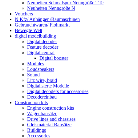
Neuheiten Schmalspur Nenngröße TTe
Neuheiten Nenngröße N
Vouchers
N Kfz/ Anhänger /Baumaschinen
Gebrauchtwaren/ Flohmarkt
Bewegte Welt
digital modelbuilding
Digital decoder
Feature decoder
Digital central
Digital booster
Modules
Loudspeakers
Sound
Litz wire, braid
Digitalisierte Modelle
Digital decoders for accessories
Decodereinbau
Construction kits
Engine construction kits
Wagenbausätze
Drive lines and chassises
Gleismaterial Bausätze
Buildings
Accessories