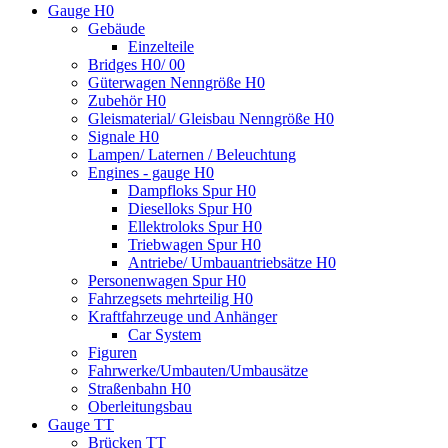
Gauge H0
Gebäude
Einzelteile
Bridges H0/ 00
Güterwagen Nenngröße H0
Zubehör H0
Gleismaterial/ Gleisbau Nenngröße H0
Signale H0
Lampen/ Laternen / Beleuchtung
Engines - gauge H0
Dampfloks Spur H0
Dieselloks Spur H0
Ellektroloks Spur H0
Triebwagen Spur H0
Antriebe/ Umbauantriebsätze H0
Personenwagen Spur H0
Fahrzegsets mehrteilig H0
Kraftfahrzeuge und Anhänger
Car System
Figuren
Fahrwerke/Umbauten/Umbausätze
Straßenbahn H0
Oberleitungsbau
Gauge TT
Brücken TT