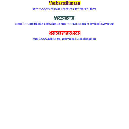
Vorbestellungen
https://www.modellbahn-hobbyshop.de/Vorbestellungen
Abverkauf
https://www.modellbahn-hobbyshop.de/httpswwwmodellbahn-hobbyshopdeAbverkauf
Sonderangebote
https://www.modellbahn-hobbyshop.de/Sonderangebote