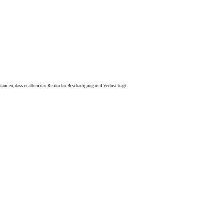
anden, dass er allein das Risiko für Beschädigung und Verlust trägt.