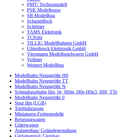
PMT/ Technomodell
PSK Modelbouw
SB Modellbau
Schaumflock
Schirmer
TAMS Elektronik
TCPohl
TILLIG Modellbahnen GmbH
Uhlenbrock Elektronik GmbH
Viessmann Modellspielwaren GmbH
Vollmer
Weinert Modellbau
Modellbahn Nenngröße H0
Modellbahn Nenngröße TT
Modellbahn Nenngröße N
Schmalspurbahn IIm, 0e, H0m, H0e,H0n3, H0f, TTe
Modellbahn Nenngröße 0
Spur IIm (LGB)
Triebfahrzeuge
Miniaturen-Fertigmodelle
Reisezugwagen
Güterwagen
Anlagenbau/ Geländegestaltung
Gleismaterial/ Gleisbau