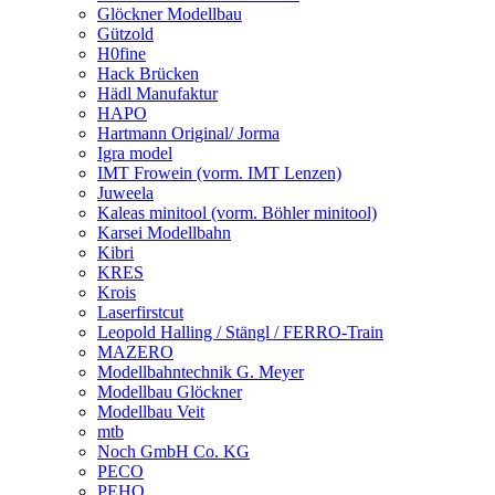
Glöckner Modellbau
Gützold
H0fine
Hack Brücken
Hädl Manufaktur
HAPO
Hartmann Original/ Jorma
Igra model
IMT Frowein (vorm. IMT Lenzen)
Juweela
Kaleas minitool (vorm. Böhler minitool)
Karsei Modellbahn
Kibri
KRES
Krois
Laserfirstcut
Leopold Halling / Stängl / FERRO-Train
MAZERO
Modellbahntechnik G. Meyer
Modellbau Glöckner
Modellbau Veit
mtb
Noch GmbH Co. KG
PECO
PEHO