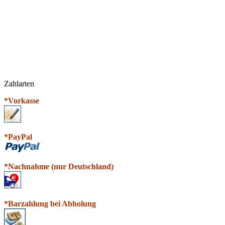
Zahlarten
*Vorkasse
*PayPal
*N
a
chnahme (nur Deutschland)
*Barzahlung bei Abholung