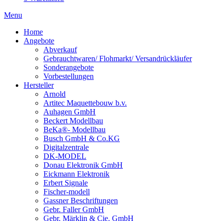
Menu
Home
Angebote
Abverkauf
Gebrauchtwaren/ Flohmarkt/ Versandrückläufer
Sonderangebote
Vorbestellungen
Hersteller
Arnold
Artitec Maquettebouw b.v.
Auhagen GmbH
Beckert Modellbau
BeKa®- Modellbau
Busch GmbH & Co.KG
Digitalzentrale
DK-MODEL
Donau Elektronik GmbH
Eickmann Elektronik
Erbert Signale
Fischer-modell
Gassner Beschriftungen
Gebr. Faller GmbH
Gebr. Märklin & Cie. GmbH