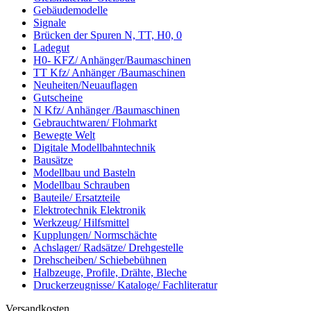
Gebäudemodelle
Signale
Brücken der Spuren N, TT, H0, 0
Ladegut
H0- KFZ/ Anhänger/Baumaschinen
TT Kfz/ Anhänger /Baumaschinen
Neuheiten/Neuauflagen
Gutscheine
N Kfz/ Anhänger /Baumaschinen
Gebrauchtwaren/ Flohmarkt
Bewegte Welt
Digitale Modellbahntechnik
Bausätze
Modellbau und Basteln
Modellbau Schrauben
Bauteile/ Ersatzteile
Elektrotechnik Elektronik
Werkzeug/ Hilfsmittel
Kupplungen/ Normschächte
Achslager/ Radsätze/ Drehgestelle
Drehscheiben/ Schiebebühnen
Halbzeuge, Profile, Drähte, Bleche
Druckerzeugnisse/ Kataloge/ Fachliteratur
Versandkosten