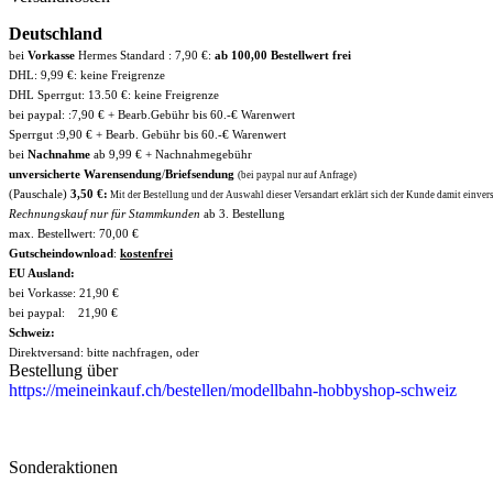
Deutschland
bei
Vorkasse
Hermes Standard : 7,90 €:
ab 100,00 Bestellwert frei
DHL: 9,99 €: keine Freigrenze
DHL Sperrgut: 13.50 €: keine Freigrenze
bei paypal: :7,90 € + Bearb.Gebühr bis 60.-€ Warenwert
Sperrgut :9,90 € + Bearb. Gebühr bis 60.-€ Warenwert
bei
Nachnahme
ab 9,99 € + Nachnahmegebühr
unversicherte Warensendung
/
Briefsendung
(bei paypal nur auf Anfrage)
(Pauschale)
3,50 €:
Mit der Bestellung und der Auswahl dieser Versandart erklärt sich der Kunde damit einverst
Rechnungskauf nur für Stammkunden
ab 3. Bestellung
max. Bestellwert: 70,00 €
Gutscheindownload
:
kostenfrei
EU Ausland:
bei Vorkasse: 21,90 €
bei paypal: 21,90 €
Schweiz:
Direktversand: bitte nachfragen, oder
Bestellung über
https://meineinkauf.ch/bestellen/modellbahn-hobbyshop-schweiz
Sonderaktionen