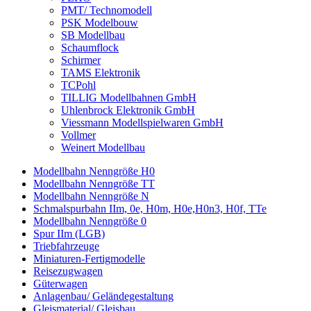
PMT/ Technomodell
PSK Modelbouw
SB Modellbau
Schaumflock
Schirmer
TAMS Elektronik
TCPohl
TILLIG Modellbahnen GmbH
Uhlenbrock Elektronik GmbH
Viessmann Modellspielwaren GmbH
Vollmer
Weinert Modellbau
Modellbahn Nenngröße H0
Modellbahn Nenngröße TT
Modellbahn Nenngröße N
Schmalspurbahn IIm, 0e, H0m, H0e,H0n3, H0f, TTe
Modellbahn Nenngröße 0
Spur IIm (LGB)
Triebfahrzeuge
Miniaturen-Fertigmodelle
Reisezugwagen
Güterwagen
Anlagenbau/ Geländegestaltung
Gleismaterial/ Gleisbau