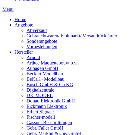
Menu
Home
Angebote
Abverkauf
Gebrauchtwaren/ Flohmarkt/ Versandrückläufer
Sonderangebote
Vorbestellungen
Hersteller
Arnold
Artitec Maquettebouw b.v.
Auhagen GmbH
Beckert Modellbau
BeKa®- Modellbau
Busch GmbH & Co.KG
Digitalzentrale
DK-MODEL
Donau Elektronik GmbH
Eickmann Elektronik
Erbert Signale
Fischer-modell
Gassner Beschriftungen
Gebr. Faller GmbH
Gebr. Märklin & Cie. GmbH