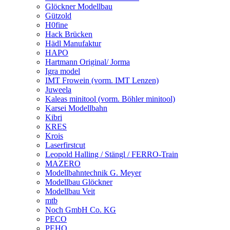
Glöckner Modellbau
Gützold
H0fine
Hack Brücken
Hädl Manufaktur
HAPO
Hartmann Original/ Jorma
Igra model
IMT Frowein (vorm. IMT Lenzen)
Juweela
Kaleas minitool (vorm. Böhler minitool)
Karsei Modellbahn
Kibri
KRES
Krois
Laserfirstcut
Leopold Halling / Stängl / FERRO-Train
MAZERO
Modellbahntechnik G. Meyer
Modellbau Glöckner
Modellbau Veit
mtb
Noch GmbH Co. KG
PECO
PEHO