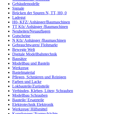
Gebäudemodelle
Signale
Brücken der Spuren N, TT, H0, 0
Ladegut
H0- KFZ/ Anhänger/Baumaschinen
TT Kfz/ Anhänger /Baumaschinen
Neuheiten/Neuauflagen
Gutscheine
N Kfz/ Anhänger /Baumaschinen
Gebrauchtwaren/ Flohmarkt
Bewegte Welt
Digitale Modellbahntechnik
Bausätze
Modellbau und Basteln
Werkzeug
Bastelmaterial
Pflegen, Schmieren und Reinigen
Farben und Lacke
Lokbauteile/Zurüstteile
Verbinden, Kleben, Löten; Schrauben
Modellbau Schrauben
Bauteile/ Ersatzteile
Elektrotechnik Elektronik
Werkzeug/ Hilfsmittel
Kupplungen/ Normschächte