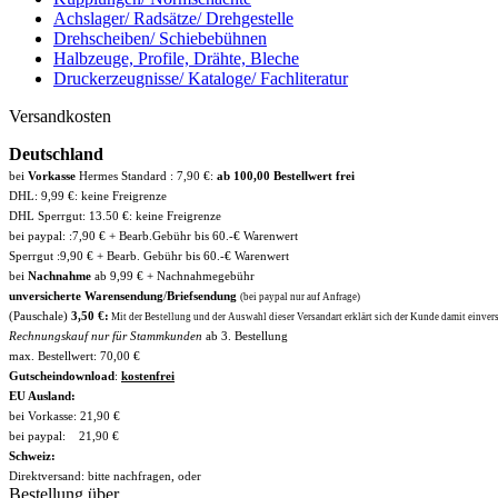
Achslager/ Radsätze/ Drehgestelle
Drehscheiben/ Schiebebühnen
Halbzeuge, Profile, Drähte, Bleche
Druckerzeugnisse/ Kataloge/ Fachliteratur
Versandkosten
Deutschland
bei
Vorkasse
Hermes Standard : 7,90 €:
ab 100,00 Bestellwert frei
DHL: 9,99 €: keine Freigrenze
DHL Sperrgut: 13.50 €: keine Freigrenze
bei paypal: :7,90 € + Bearb.Gebühr bis 60.-€ Warenwert
Sperrgut :9,90 € + Bearb. Gebühr bis 60.-€ Warenwert
bei
Nachnahme
ab 9,99 € + Nachnahmegebühr
unversicherte Warensendung
/
Briefsendung
(bei paypal nur auf Anfrage)
(Pauschale)
3,50 €:
Mit der Bestellung und der Auswahl dieser Versandart erklärt sich der Kunde damit einverst
Rechnungskauf nur für Stammkunden
ab 3. Bestellung
max. Bestellwert: 70,00 €
Gutscheindownload
:
kostenfrei
EU Ausland:
bei Vorkasse: 21,90 €
bei paypal: 21,90 €
Schweiz:
Direktversand: bitte nachfragen, oder
Bestellung über