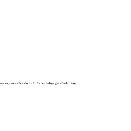
anden, dass er allein das Risiko für Beschädigung und Verlust trägt.