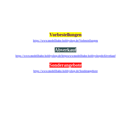
Vorbestellungen
https://www.modellbahn-hobbyshop.de/Vorbestellungen
Abverkauf
https://www.modellbahn-hobbyshop.de/httpswwwmodellbahn-hobbyshopdeAbverkauf
Sonderangebote
https://www.modellbahn-hobbyshop.de/Sonderangebote